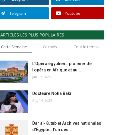
Telegram
Youtube
ARTICLES LES PLUS POPULAIRES
Cette Semaine
Ce mois
Tout le temps
L’Opéra égyptien… pionnier de
l’opéra en Afrique et au...
Jan 19, 2023
Docteure Noha Bakr
Aug 14, 2024
Dar al-Kutub et Archives nationales
d'Égypte… l’un des...