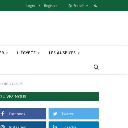
Login
/
Register
French
SER
L'ÉGYPTE
LES AUSPICES
me de la culture
SUIVEZ-NOUS
Facebook
Twitter
Instagram
Linkedin