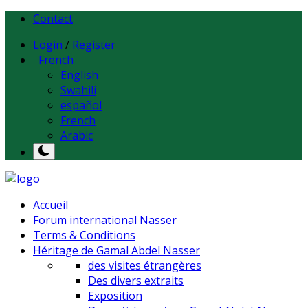
Contact
Login
/
Register
French
English
Swahili
español
French
Arabic
Accueil
Forum international Nasser
Terms & Conditions
Héritage de Gamal Abdel Nasser
des visites étrangères
Des divers extraits
Exposition