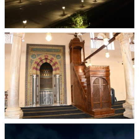
إرث جمال عبدالناصر
أخبار
شروط وأحكام منحة ناصر للقيادة الدولية
منحة ناصر للقيادة الدولية
مرجعياتنا
المواطن العالمي
الرواد
فرص
وثائق