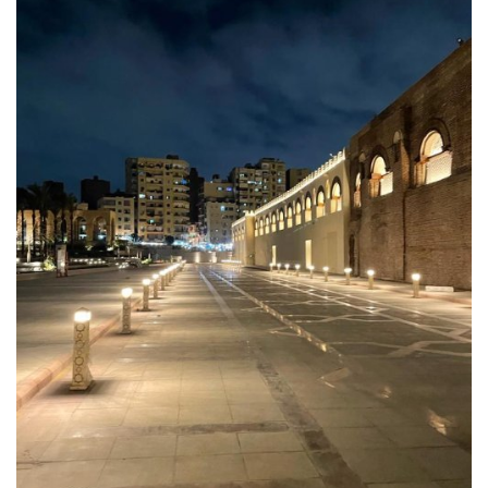
الفيديوهات
الرعاة
الشركاء
Gallery
لغة
español
Swahili
English
Arabic
French