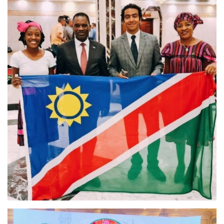
الفيديوهات
الرعاة
الشركاء
Gallery
لغة
español
Swahili
English
Arabic
French