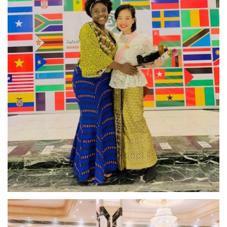
إرث جمال عبدالناصر
أخبار
شروط وأحكام منحة ناصر للقيادة الدولية
منحة ناصر للقيادة الدولية
مرجعياتنا
المواطن العالمي
الرواد
فرص
وثائق