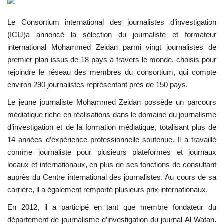
Les auspices
Le
Consortium international des journalistes d’investigation
(
ICIJ
)a annoncé la sélection du journaliste et formateur
Mouvement de la jeunesse de
international
Mohammed Zeidan
parmi vingt journalistes de
Nasser
premier plan issus de 18 pays à travers le monde, choisis pour
rejoindre le réseau des membres du consortium, qui compte
La Bourse Nasser pour le leadership
environ 290 journalistes représentant près de 150 pays.
international
Le jeune journaliste Mohammed Zeidan possède un parcours
médiatique riche en réalisations dans le domaine du journalisme
Actualités
d’investigation et de la formation médiatique, totalisant plus de
14 années d’expérience professionnelle soutenue. Il a travaillé
Équipe de travail
comme journaliste pour plusieurs plateformes et journaux
locaux et internationaux, en plus de ses fonctions de consultant
Les pionniers
auprès du
Centre international des journalistes
. Au cours de sa
carrière, il a également remporté plusieurs prix internationaux.
Le citoyen mondial
En 2012, il a participé en tant que membre fondateur du
Documents
département de journalisme d’investigation du journal
Al Watan
.