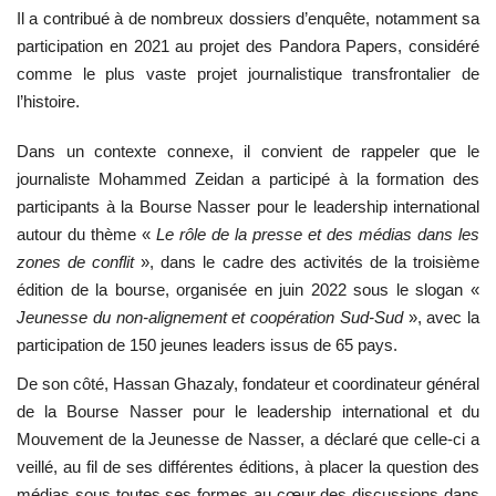
Il a contribué à de nombreux dossiers d’enquête, notamment sa
participation en 2021 au projet des
Pandora Papers
, considéré
L'exposition
comme le plus vaste projet journalistique transfrontalier de
l’histoire.
Références
Dans un contexte connexe, il convient de rappeler que le
Gallery
journaliste Mohammed Zeidan a participé à la formation des
participants à la
Bourse Nasser pour le leadership international
Nos Partenaires
autour du thème «
Le rôle de la presse et des médias dans les
zones de conflit
», dans le cadre des activités de la troisième
opportunités
édition de la bourse, organisée en juin 2022 sous le slogan «
Jeunesse du non-alignement et coopération Sud-Sud
», avec la
Language
participation de 150 jeunes leaders issus de 65 pays.
English
Swahili
español
De son côté,
Hassan Ghazaly
, fondateur et coordinateur général
de la
Bourse Nasser pour le leadership international
et du
French
Arabic
Mouvement de la Jeunesse de Nasser
, a déclaré que celle-ci a
veillé, au fil de ses différentes éditions, à placer la question des
médias sous toutes ses formes au cœur des discussions dans