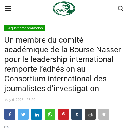
La quatrième promotion
Login
Register
Un membre du comité
académique de la Bourse Nasser
Accueil
pour le leadership international
Forum international Nasser
remporte l’adhésion au
Consortium international des
Terms & Conditions
journalistes d’investigation
Contact
May 6, 2023 - 23:29
Héritage de Gamal Abdel Nasser
L'Égypte