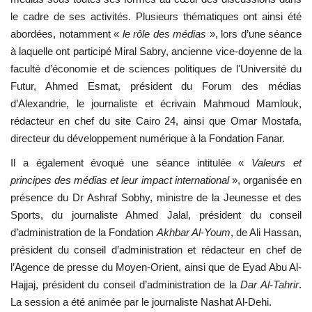
le cadre de ses activités. Plusieurs thématiques ont ainsi été
abordées, notamment «
le rôle des médias
», lors d’une séance
à laquelle ont participé
Miral Sabry
, ancienne vice-doyenne de la
faculté d’économie et de sciences politiques de l'Université du
Futur,
Ahmed Esmat
, président du
Forum des médias
d’Alexandrie
, le journaliste et écrivain
Mahmoud Mamlouk
,
rédacteur en chef du site
Cairo 24
, ainsi que
Omar Mostafa
,
directeur du développement numérique à la
Fondation Fanar
.
Il a également évoqué une séance intitulée «
Valeurs et
principes des médias et leur impact international
», organisée en
présence du Dr
Ashraf Sobhy
, ministre de la Jeunesse et des
Sports, du journaliste
Ahmed Jalal
, président du conseil
d’administration
de la Fondation
Akhbar Al
-
Youm
, de
Ali Hassan
,
président du conseil d’administration et rédacteur en chef de
l’
Agence de presse du Moyen-Orient
, ainsi que de
Eyad Abu Al-
Hajjaj
, président du conseil d’administration de la
Dar Al-Tahrir
.
La session a été animée par le journaliste
Nashat Al-Dehi
.