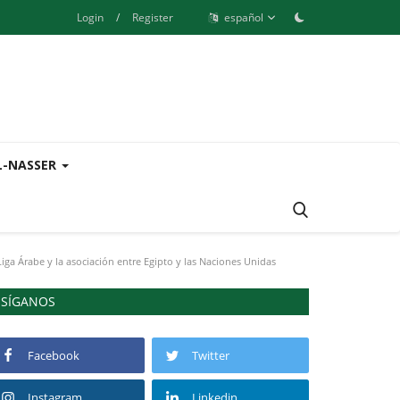
Login
/
Register
español
L-NASSER
Liga Árabe y la asociación entre Egipto y las Naciones Unidas
SÍGANOS
Facebook
Twitter
Instagram
Linkedin