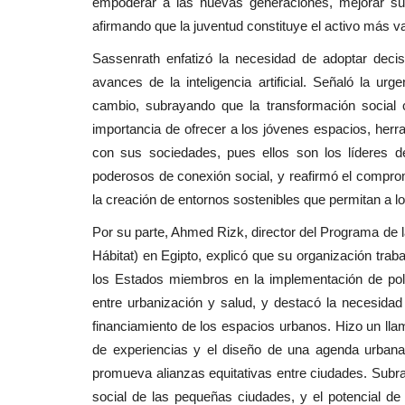
empoderar a las nuevas generaciones, mejorar su
afirmando que la juventud constituye el activo más val
Sassenrath enfatizó la necesidad de adoptar decis
avances de la inteligencia artificial. Señaló la u
cambio, subrayando que la transformación social 
importancia de ofrecer a los jóvenes espacios, her
con sus sociedades, pues ellos son los líderes d
poderosos de conexión social, y reafirmó el comprom
la creación de entornos sostenibles que permitan a l
Por su parte, Ahmed Rizk, director del Programa d
Hábitat) en Egipto, explicó que su organización tra
los Estados miembros en la implementación de políti
entre urbanización y salud, y destacó la necesidad 
financiamiento de los espacios urbanos. Hizo un llama
de experiencias y el diseño de una agenda urbana
promueva alianzas equitativas entre ciudades. Subray
social de las pequeñas ciudades, y el potencial de 