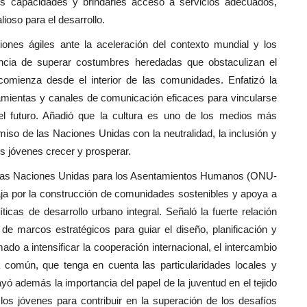
s capacidades y brindarles acceso a servicios adecuados,
ioso para el desarrollo.
iones ágiles ante la aceleración del contexto mundial y los
rgencia de superar costumbres heredadas que obstaculizan el
comienza desde el interior de las comunidades. Enfatizó la
ramientas y canales de comunicación eficaces para vincularse
el futuro. Añadió que la cultura es uno de los medios más
iso de las Naciones Unidas con la neutralidad, la inclusión y
os jóvenes crecer y prosperar.
e las Naciones Unidas para los Asentamientos Humanos (ONU-
baja por la construcción de comunidades sostenibles y apoya a
cas de desarrollo urbano integral. Señaló la fuerte relación
de marcos estratégicos para guiar el diseño, planificación y
do a intensificar la cooperación internacional, el intercambio
 común, que tenga en cuenta las particularidades locales y
ó además la importancia del papel de la juventud en el tejido
los jóvenes para contribuir en la superación de los desafíos