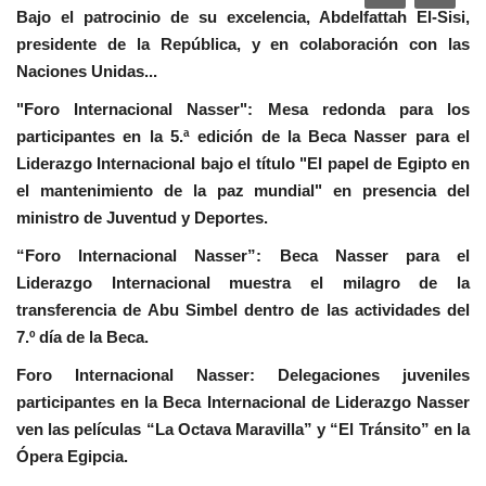
Bajo el patrocinio de su excelencia, Abdelfattah El-Sisi,
Movimiento Juvenil Nasser
presidente de la República, y en colaboración con las
Naciones Unidas...
Noticias
"Foro Internacional Nasser": Mesa redonda para los
participantes en la 5.ª edición de la Beca Nasser para el
Nasser Fellowship para Leadership
Liderazgo Internacional bajo el título "El papel de Egipto en
Internacional
el mantenimiento de la paz mundial" en presencia del
ministro de Juventud y Deportes.
Nuestras Referencias
“Foro Internacional Nasser”: Beca Nasser para el
Liderazgo Internacional muestra el milagro de la
Ciudadano Global
transferencia de Abu Simbel dentro de las actividades del
7.º día de la Beca.
Líderes
Foro Internacional Nasser: Delegaciones juveniles
Documentos
participantes en la Beca Internacional de Liderazgo Nasser
ven las películas “La Octava Maravilla” y “El Tránsito” en la
Oportunidades
Ópera Egipcia.