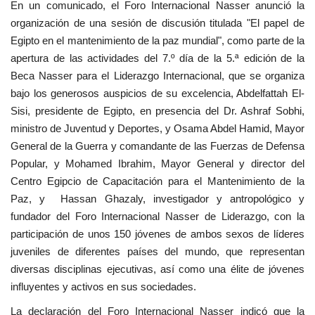
En un comunicado, el Foro Internacional Nasser anunció la
vídeos
organización de una sesión de discusión titulada "El papel de
Egipto en el mantenimiento de la paz mundial", como parte de la
Los colaboradores
apertura de las actividades del 7.º día de la 5.ª edición de la
Beca Nasser para el Liderazgo Internacional, que se organiza
Los patrocinios
bajo los generosos auspicios de su excelencia, Abdelfattah El-
Sisi, presidente de Egipto, en presencia del Dr. Ashraf Sobhi,
Galería
ministro de Juventud y Deportes, y Osama Abdel Hamid, Mayor
General de la Guerra y comandante de las Fuerzas de Defensa
Lengua
Popular, y Mohamed Ibrahim, Mayor General y director del
Centro Egipcio de Capacitación para el Mantenimiento de la
English
Swahili
español
Paz, y Hassan Ghazaly, investigador y antropológico y
French
Arabic
fundador del Foro Internacional Nasser de Liderazgo, con la
participación de unos 150 jóvenes de ambos sexos de líderes
juveniles de diferentes países del mundo, que representan
diversas disciplinas ejecutivas, así como una élite de jóvenes
influyentes y activos en sus sociedades.
La declaración del Foro Internacional Nasser indicó que la