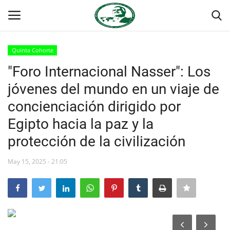
Quinta Cohorte
Login
Register
"Foro Internacional Nasser": Los
jóvenes del mundo en un viaje de
Inicio
concienciación dirigido por
Foro Internacional Nasser
Egipto hacia la paz y la
protección de la civilización
Contacto
May 15, 2025 - 21:05
Egipto
Nuestro Equipo
Herencia de Jamal Abdel-Nasser