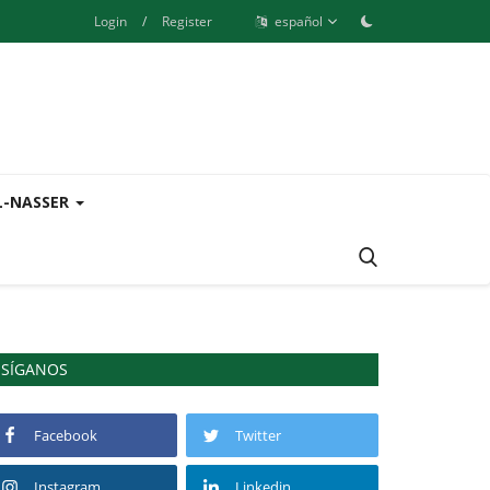
Login
/
Register
español
L-NASSER
SÍGANOS
Facebook
Twitter
Instagram
Linkedin