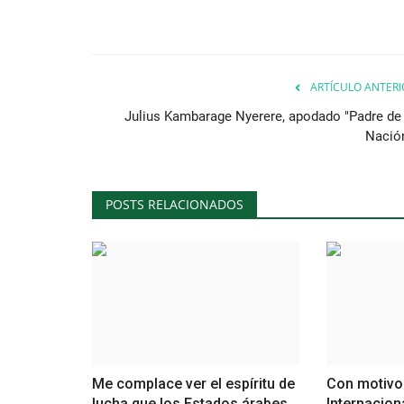
ARTÍCULO ANTERI
Julius Kambarage Nyerere, apodado "Padre de 
Nación
POSTS RELACIONADOS
Me complace ver el espíritu de
Con motivo 
lucha que los Estados árabes...
Internacion