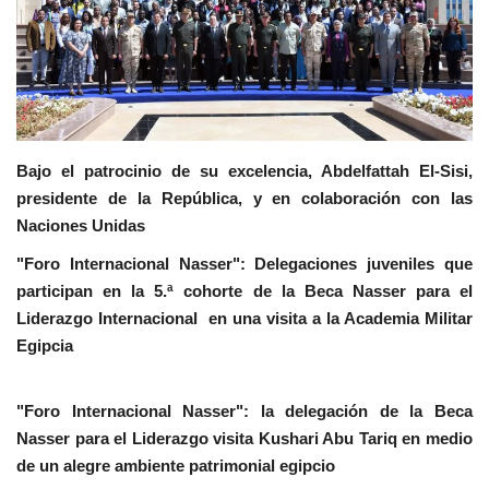
Movimiento Juvenil Nasser
Noticias
Nasser Fellowship para Leadership
Bajo el patrocinio de su excelencia, Abdelfattah El-Sisi,
Internacional
presidente de la República, y en colaboración con las
Naciones Unidas
Nuestras Referencias
"Foro Internacional Nasser": Delegaciones juveniles que
Ciudadano Global
participan en la 5.ª cohorte de la Beca Nasser para el
Liderazgo Internacional en una visita a la Academia Militar
Líderes
Egipcia
Documentos
"Foro Internacional Nasser": la delegación de la Beca
Nasser para el Liderazgo visita Kushari Abu Tariq en medio
Oportunidades
de un alegre ambiente patrimonial egipcio