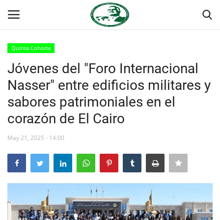
Quinta Cohorte
Login
Register
Jóvenes del "Foro Internacional
Nasser" entre edificios militares y
Inicio
sabores patrimoniales en el
Foro Internacional Nasser
corazón de El Cairo
Contacto
May 21, 2025 - 14:00
Egipto
Nuestro Equipo
Herencia de Jamal Abdel-Nasser