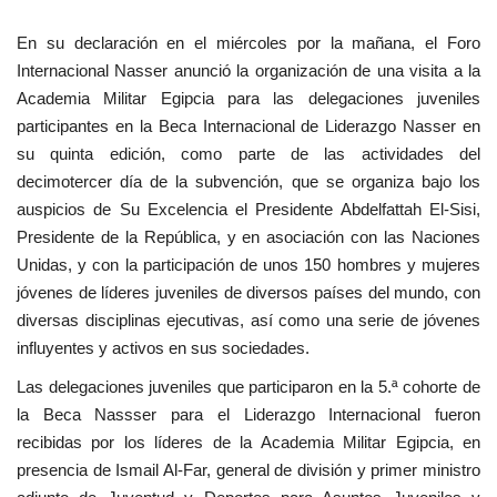
vídeos
En su declaración en el miércoles por la mañana, el Foro
Internacional Nasser anunció la organización de una visita a la
Los colaboradores
Academia Militar Egipcia para las delegaciones juveniles
participantes en la Beca Internacional de Liderazgo Nasser en
Los patrocinios
su quinta edición, como parte de las actividades del
decimotercer día de la subvención, que se organiza bajo los
Galería
auspicios de Su Excelencia el Presidente Abdelfattah El-Sisi,
Presidente de la República, y en asociación con las Naciones
Lengua
Unidas, y con la participación de unos 150 hombres y mujeres
English
Swahili
español
jóvenes de líderes juveniles de diversos países del mundo, con
diversas disciplinas ejecutivas, así como una serie de jóvenes
French
Arabic
influyentes y activos en sus sociedades.
Las delegaciones juveniles que participaron en la 5.ª cohorte de
la Beca Nassser para el Liderazgo Internacional fueron
recibidas por los líderes de la Academia Militar Egipcia, en
presencia de Ismail Al-Far, general de división y primer ministro