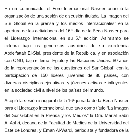
vídeos
En un comunicado, el Foro Internacional Nasser anunció la
organización de una sesión de discusión titulada "La imagen del
Los colaboradores
Sur Global en la prensa y los medios internacionales" en la
apertura de las actividades del 16.º día de la Beca Nasser para
Los patrocinios
el Liderazgo Internacional en su 5.ª edición. Asimismo se
celebra bajo los generosos auspicios de su excelencia
Galería
Abdelfattah El-Sisi, presidente de la República, y en asociación
con ONU, bajo el lema "Egipto y las Naciones Unidas: 80 años
Lengua
de la representación de las cuestiones del Sur Global" con la
participación de 150 líderes juveniles de 80 países, con
English
Swahili
español
diversas disciplinas ejecutivas, y jóvenes activos e influyentes
French
Arabic
en la sociedad civil a nivel de los países del mundo.
Acogió la sesión inaugural de la 16ª jornada de la Beca Nasser
para el Liderazgo Internacional, que tuvo como título “La Imagen
del Sur Global en la Prensa y los Medios" la Dra. Marial Sabri
Al-Ashri, decana de la Facultad de Medios de la Universidad del
Este de Londres, y Eman Al-Warqi, periodista y fundadora de la