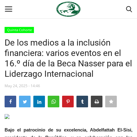
Quinta Cohorte
Login
Register
De los medios a la inclusión
financiera: varios eventos en el
Inicio
16.º día de la Beca Nasser para el
Foro Internacional Nasser
Liderzago Internacional
Contacto
May 24, 2025 - 14:46
Egipto
Nuestro Equipo
Bajo el patrocinio de su excelencia, Abdelfattah El-Sisi,
Herencia de Jamal Abdel-Nasser