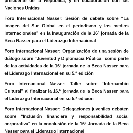
presidente de la República, y en colaboración con las
Naciones Unidas
Movimiento Juvenil Nasser
Foro Internacional Nasser: Sesión de debate sobre “La
Noticias
imagen del Sur Global en el periodismo y los medios
internacionales” en la inauguración de la 16ª jornada de la
Nasser Fellowship para Leadership
Beca Nasser para el Liderazgo Internacional
Internacional
Foro Internacional Nasser: Organización de una sesión de
diálogo sobre “Juventud y Diplomacia Pública” como parte
Nuestras Referencias
de las actividades de la 16ª jornada de la Beca Nasser para
el Liderazgo Internacional en su 5.ª edición
Ciudadano Global
Foro Internacional Nasser: Taller sobre “Intercambio
Cultural” al finalizar la 16.ª jornada de la Beca Nasser para
Líderes
el Liderazgo Internacional en su 5.ª edición
Documentos
Foro Internacional Nasser: Delegaciones juveniles debaten
sobre "Inclusión financiera y responsabilidad social
Oportunidades
corporativa" en la conclusión de la 16ª Jornada de la Beca
Nasser para el Liderazgo Internacional