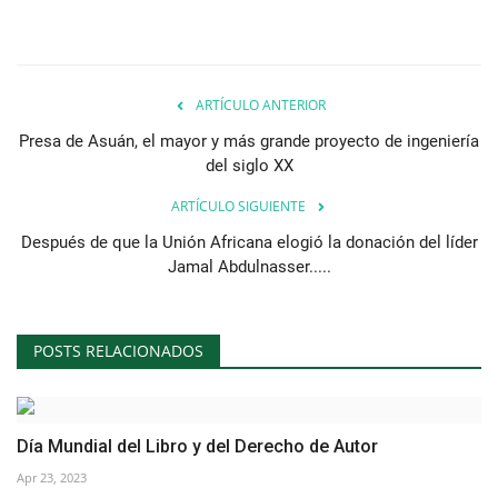
vídeos
Los colaboradores
ARTÍCULO ANTERIOR
Los patrocinios
Presa de Asuán, el mayor y más grande proyecto de ingeniería
del siglo XX
Galería
ARTÍCULO SIGUIENTE
Después de que la Unión Africana elogió la donación del líder
Lengua
Jamal Abdulnasser.....
English
Swahili
español
French
Arabic
POSTS RELACIONADOS
Día Mundial del Libro y del Derecho de Autor
Apr 23, 2023