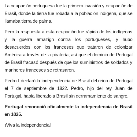
La ocupación portuguesa fue la primera invasión y ocupación de
Movimiento Juvenil Nasser
Brasil, donde la tierra fue robada a la población indígena, que se
llamaba tierra de palma.
Nasser Fellowship para Leadership
Pero la respuesta a esta ocupación fue rápida de los indígenas
Internacional
y la guerra amazigh contra los portugueses, y hubo
desacuerdos con los franceses que trataron de colonizar
Noticias
América a través de la piratería, así que el dominio de Portugal
de Brasil fracasó después de que los suministros de soldados y
Nuestras Referencias
marineros franceses se retrasaron.
Ciudadano Global
Pedro I declaró la independencia de Brasil del reino de Portugal
el 7 de septiembre de 1822. Pedro, hijo del rey Juan de
Líderes
Portugal, había liberado a Brasil sin derramamiento de sangre.
Portugal reconoció oficialmente la independencia de Brasil
Documentos
en 1825.
¡Viva la independencia!
Oportunidades