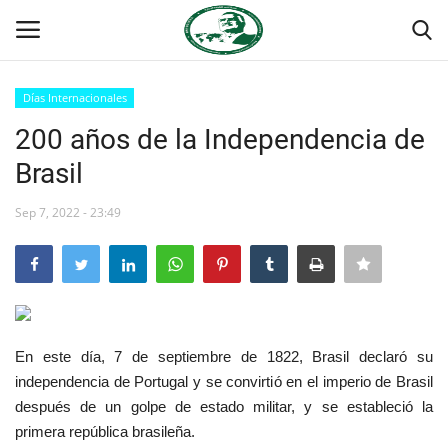
Días Internacionales
Login
Register
200 años de la Independencia de
Brasil
Inicio
Sep 7, 2022 - 23:49
Contacto
Foro Internacional Nasser
Egipto
En este día, 7 de septiembre de 1822, Brasil declaró su
Nuestro Equipo
independencia de Portugal y se convirtió en el imperio de Brasil
después de un golpe de estado militar, y se estableció la
Herencia de Jamal Abdel-Nasser
primera república brasileña.