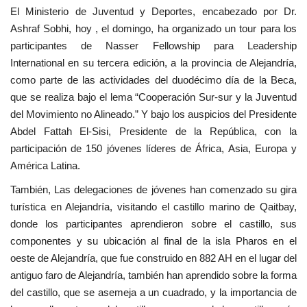
El Ministerio de Juventud y Deportes, encabezado por Dr.
Movimiento Juvenil Nasser
Ashraf Sobhi, hoy , el domingo, ha organizado un tour para los
participantes de Nasser Fellowship para Leadership
Nasser Fellowship para Leadership
International en su tercera edición, a la provincia de Alejandría,
Internacional
como parte de las actividades del duodécimo día de la Beca,
que se realiza bajo el lema “Cooperación Sur-sur y la Juventud
Noticias
del Movimiento no Alineado.” Y bajo los auspicios del Presidente
Abdel Fattah El-Sisi, Presidente de la República, con la
Nuestras Referencias
participación de 150 jóvenes líderes de África, Asia, Europa y
América Latina.
Ciudadano Global
También, Las delegaciones de jóvenes han comenzado su gira
turística en Alejandría, visitando el castillo marino de Qaitbay,
Líderes
donde los participantes aprendieron sobre el castillo, sus
componentes y su ubicación al final de la isla Pharos en el
Documentos
oeste de Alejandría, que fue construido en 882 AH en el lugar del
antiguo faro de Alejandría, también han aprendido sobre la forma
Oportunidades
del castillo, que se asemeja a un cuadrado, y la importancia de