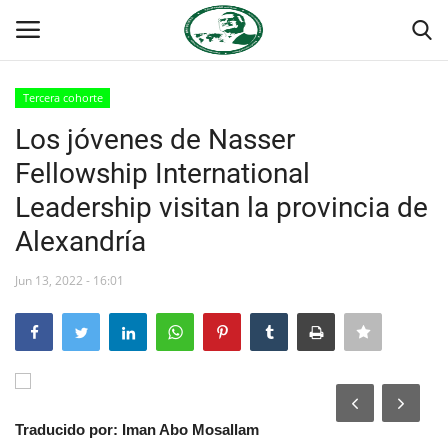
Tercera cohorte
Login
Register
Los jóvenes de Nasser
Fellowship International
Inicio
Leadership visitan la provincia de
Contacto
Alexandría
Foro Internacional Nasser
Jun 13, 2022 - 16:01
Egipto
Nuestro Equipo
Traducido por: Iman Abo Mosallam
Herencia de Jamal Abdel-Nasser