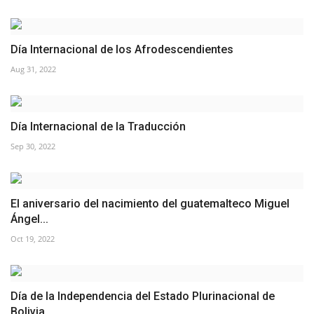
vídeos
Los colaboradores
Día Internacional de los Afrodescendientes
Aug 31, 2022
Los patrocinios
Galería
Día Internacional de la Traducción
Sep 30, 2022
Lengua
English
Swahili
español
El aniversario del nacimiento del guatemalteco Miguel
French
Arabic
Ángel...
Oct 19, 2022
Día de la Independencia del Estado Plurinacional de
Bolivia