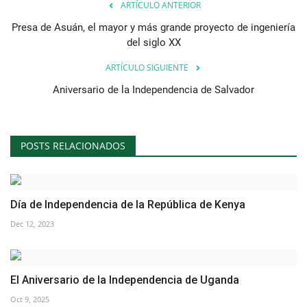
ARTÍCULO ANTERIOR
Movimiento Juvenil Nasser
Presa de Asuán, el mayor y más grande proyecto de ingeniería
del siglo XX
Nasser Fellowship para Leadership
ARTÍCULO SIGUIENTE
Internacional
Aniversario de la Independencia de Salvador
Noticias
Nuestras Referencias
POSTS RELACIONADOS
Ciudadano Global
Día de Independencia de la República de Kenya
Líderes
Dec 12, 2023
Documentos
El Aniversario de la Independencia de Uganda
Oportunidades
Oct 9, 2025