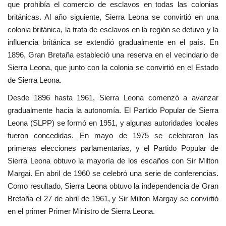
que prohibía el comercio de esclavos en todas las colonias
británicas. Al año siguiente, Sierra Leona se convirtió en una
Movimiento Juvenil Nasser
colonia británica, la trata de esclavos en la región se detuvo y la
influencia británica se extendió gradualmente en el país. En
Noticias
1896, Gran Bretaña estableció una reserva en el vecindario de
Sierra Leona, que junto con la colonia se convirtió en el Estado
Nasser Fellowship para Leadership
de Sierra Leona.
Internacional
Desde 1896 hasta 1961, Sierra Leona comenzó a avanzar
Nuestras Referencias
gradualmente hacia la autonomía. El Partido Popular de Sierra
Leona (SLPP) se formó en 1951, y algunas autoridades locales
Ciudadano Global
fueron concedidas. En mayo de 1975 se celebraron las
primeras elecciones parlamentarias, y el Partido Popular de
Líderes
Sierra Leona obtuvo la mayoría de los escaños con Sir Milton
Margai. En abril de 1960 se celebró una serie de conferencias.
Documentos
Como resultado, Sierra Leona obtuvo la independencia de Gran
Bretaña el 27 de abril de 1961, y Sir Milton Margay se convirtió
Oportunidades
en el primer Primer Ministro de Sierra Leona.