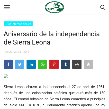
Días Internacionales
Login
Register
Aniversario de la independencia
de Sierra Leona
Inicio
Apr 27, 2023 - 22:11
Foro Internacional Nasser
Contacto
Egipto
Sierra Leona obtuvo la independencia el 27 de abril de 1961,
Nuestro Equipo
después de una colonización británica que duró más de 150
años. El control británico de Sierra Leona comenzó a principios
Herencia de Jamal Abdel-Nasser
del siglo XIX. En 1870, el Parlamento británico aprobó una ley