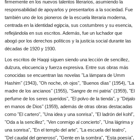
firmemente en los nuevos talentos literarios, asumiendo la
vídeos
responsabilidad de apoyarlos y presentarlos a la sociedad. Fue
también uno de los pioneros de la escuela literaria moderna,
Los colaboradores
centrada en la identidad egipcia, sus costumbres y su esencia,
reflejándola en sus escritos. Además, fue un luchador que
Los patrocinios
abogó por los derechos políticos y la justicia social durante las
décadas de 1920 y 1930.
Galería
Los escritos de Haqqi siguen siendo una lección de sencillez,
dulzura, elocuencia y fuerza expresiva. Entre sus obras más
Lengua
conocidas se encuentran las novelas "La lámpara de Umm
English
Swahili
español
Hashim" (1943), "Oh noche, oh ojos", "Buenos días" (1954), "La
madre de los ancianos" (1955), "Sangre de mi patria" (1959), "El
French
Arabic
perfume de los seres queridos", "El polvo de la tienda", y "Déjalo
en manos de Dios" (1959), además de otras obras destacadas
como "El cartero", "Una idea y una sonrisa", "El ladrón del kohl",
"Oda a la sencillez", "Ven conmigo al concierto", "Una lágrima y
una sonrisa", "En el templo del arte", "La escuela del teatro",
"Del caudal del generoso", "Gente en la sombra", "Esta poesía",