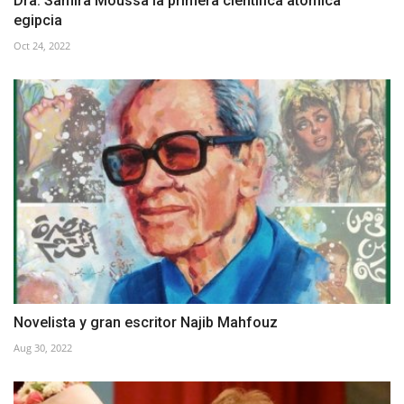
Dra. Samira Moussa la primera científica atómica
egipcia
Oct 24, 2022
Novelista y gran escritor Najib Mahfouz
Aug 30, 2022