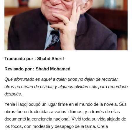
Movimiento Juvenil Nasser
Noticias
Nasser Fellowship para Leadership
Internacional
Traducido por : Shahd Sherif
Nuestras Referencias
Revisado por : Shahd Mohamed
Ciudadano Global
Qué afortunado es aquel a quien unos no dejan de recordar,
otros no cesan de olvidar, y algunos olvidan solo para recordarlo
Líderes
después.
Yehia Haqqi ocupó un lugar firme en el mundo de la novela. Sus
Documentos
obras fueron traducidas a varios idiomas, y a través de ellas
documentó la conciencia nacional. Vivió toda su vida alejado de
Oportunidades
los focos, con modestia y desapego de la fama. Creía