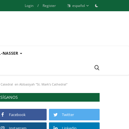
Login
/
Register
español
L-NASSER
a Catedral en Abbasiyah "St. Mark's Cathedral"
SÍGANOS
Facebook
Twitter
Instagram
Linkedin