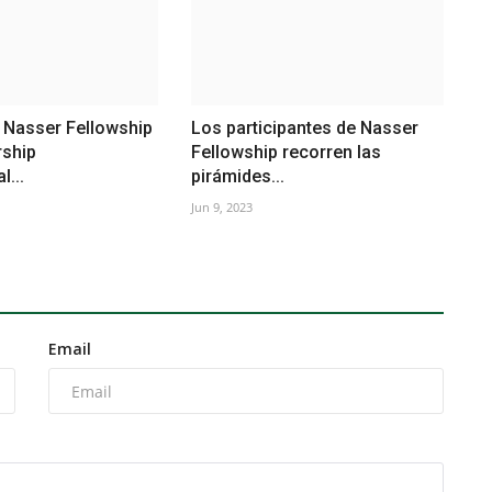
 Nasser Fellowship
Los participantes de Nasser
rship
Fellowship recorren las
l...
pirámides...
Jun 9, 2023
Email