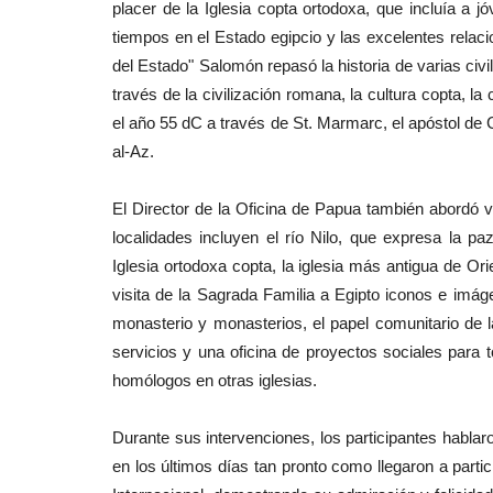
placer de la Iglesia copta ortodoxa, que incluía a
tiempos en el Estado egipcio y las excelentes relacio
del Estado" Salomón repasó la historia de varias civil
través de la civilización romana, la cultura copta, la 
el año 55 dC a través de St. Marmarc, el apóstol de C
al-Az.
El Director de la Oficina de Papua también abordó var
localidades incluyen el río Nilo, que expresa la pa
Iglesia ortodoxa copta, la iglesia más antigua de Or
visita de la Sagrada Familia a Egipto iconos e imáge
monasterio y monasterios, el papel comunitario de l
servicios y una oficina de proyectos sociales para t
homólogos en otras iglesias.
Durante sus intervenciones, los participantes hablar
en los últimos días tan pronto como llegaron a parti