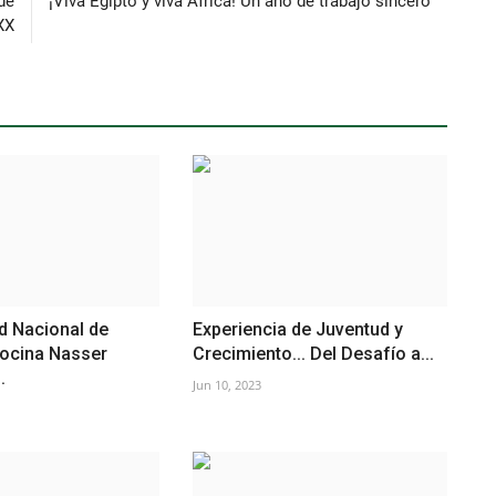
de
¡Viva Egipto y viva África! Un año de trabajo sincero
 XX
d Nacional de
Experiencia de Juventud y
rocina Nasser
Crecimiento... Del Desafío a...
.
Jun 10, 2023