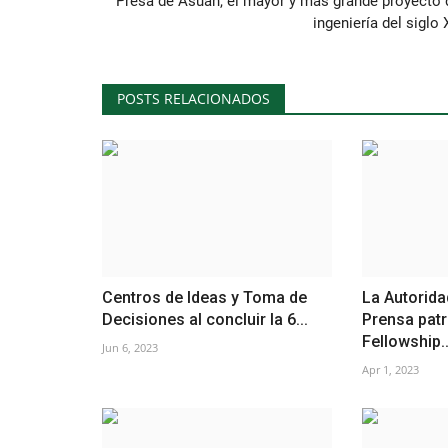
Presa de Asuán, el mayor y más grande proyecto 
ingeniería del siglo
POSTS RELACIONADOS
Centros de Ideas y Toma de
La Autorida
Decisiones al concluir la 6...
Prensa pat
Fellowship..
Jun 6, 2023
Apr 1, 2023