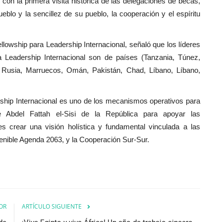
 con la primera visita histórica de las delegaciones de becas,
lo y la sencillez de su pueblo, la cooperación y el espíritu
owship para Leadership Internacional, señaló que los líderes
a Leadership Internacional son de países (Tanzania, Túnez,
a, Rusia, Marruecos, Omán, Pakistán, Chad, Líbano, Líbano,
hip Internacional es uno de los mecanismos operativos para
e Abdel Fattah el-Sisi de la República para apoyar las
es crear una visión holística y fundamental vinculada a las
tenible Agenda 2063, y la Cooperación Sur-Sur.
OR
ARTÍCULO SIGUIENTE