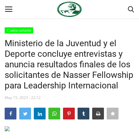
Cuarta cohorte
Login
Register
Ministerio de la Juventud y el
Deporte concluye entrevistas y
Inicio
anuncia resultados finales de los
Contacto
solicitantes de Nasser Fellowship
para Leadership Internacional
Foro Internacional Nasser
May 15, 2023 - 22:12
Egipto
Nuestro Equipo
Herencia de Jamal Abdel-Nasser