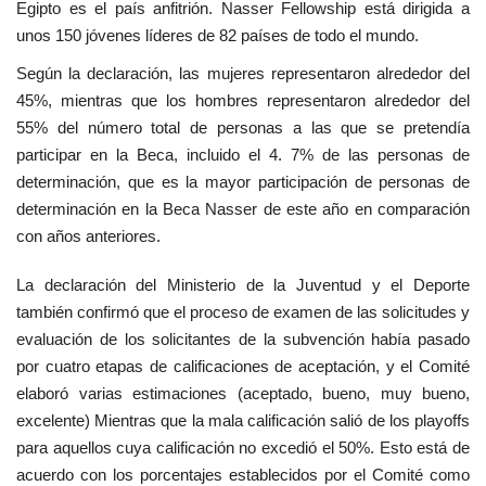
Egipto es el país anfitrión. Nasser Fellowship está dirigida a
vídeos
unos 150 jóvenes líderes de 82 países de todo el mundo.
Según la declaración, las mujeres representaron alrededor del
Los colaboradores
45%, mientras que los hombres representaron alrededor del
55% del número total de personas a las que se pretendía
Los patrocinios
participar en la Beca, incluido el 4. 7% de las personas de
determinación, que es la mayor participación de personas de
Galería
determinación en la Beca Nasser de este año en comparación
con años anteriores.
Lengua
English
Swahili
español
La declaración del Ministerio de la Juventud y el Deporte
también confirmó que el proceso de examen de las solicitudes y
French
Arabic
evaluación de los solicitantes de la subvención había pasado
por cuatro etapas de calificaciones de aceptación, y el Comité
elaboró varias estimaciones (aceptado, bueno, muy bueno,
excelente) Mientras que la mala calificación salió de los playoffs
para aquellos cuya calificación no excedió el 50%. Esto está de
acuerdo con los porcentajes establecidos por el Comité como