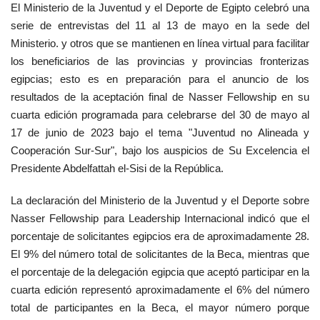
El Ministerio de la Juventud y el Deporte de Egipto celebró una
Movimiento Juvenil Nasser
serie de entrevistas del 11 al 13 de mayo en la sede del
Ministerio. y otros que se mantienen en línea virtual para facilitar
Nasser Fellowship para Leadership
los beneficiarios de las provincias y provincias fronterizas
Internacional
egipcias; esto es en preparación para el anuncio de los
resultados de la aceptación final de Nasser Fellowship en su
Noticias
cuarta edición programada para celebrarse del 30 de mayo al
17 de junio de 2023 bajo el tema "Juventud no Alineada y
Cooperación Sur-Sur", bajo los auspicios de Su Excelencia el
Nuestras Referencias
Presidente Abdelfattah el-Sisi de la República.
Ciudadano Global
La declaración del Ministerio de la Juventud y el Deporte sobre
Nasser Fellowship para Leadership Internacional indicó que el
Líderes
porcentaje de solicitantes egipcios era de aproximadamente 28.
El 9% del número total de solicitantes de la Beca, mientras que
Documentos
el porcentaje de la delegación egipcia que aceptó participar en la
cuarta edición representó aproximadamente el 6% del número
Oportunidades
total de participantes en la Beca, el mayor número porque