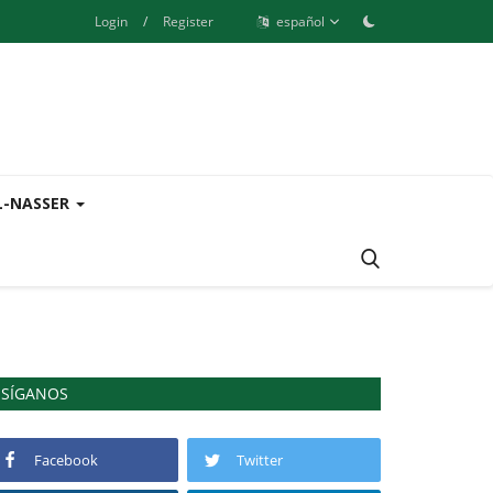
Login
/
Register
español
L-NASSER
SÍGANOS
Facebook
Twitter