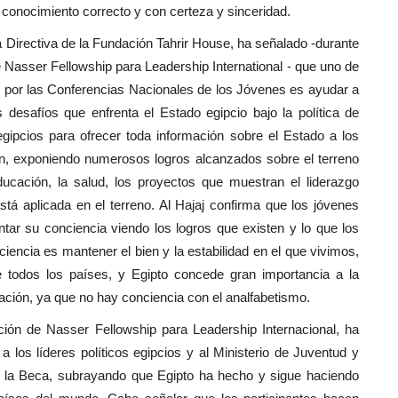
conocimiento correcto y con certeza y sinceridad.
nta Directiva de la Fundación Tahrir House, ha señalado -durante
e Nasser Fellowship para Leadership International - que uno de
os por las Conferencias Nacionales de los Jóvenes es ayudar a
s desafíos que enfrenta el Estado egipcio bajo la política de
 egipcios para ofrecer toda información sobre el Estado a los
ón, exponiendo numerosos logros alcanzados sobre el terreno
ucación, la salud, los proyectos que muestran el liderazgo
stá aplicada en el terreno. Al Hajaj confirma que los jóvenes
tar su conciencia viendo los logros que existen y lo que los
ciencia es mantener el bien y la estabilidad en el que vivimos,
e todos los países, y Egipto concede gran importancia a la
ación, ya que no hay conciencia con el analfabetismo.
dición de Nasser Fellowship para Leadership Internacional, ha
 los líderes políticos egipcios y al Ministerio de Juventud y
e la Beca, subrayando que Egipto ha hecho y sigue haciendo