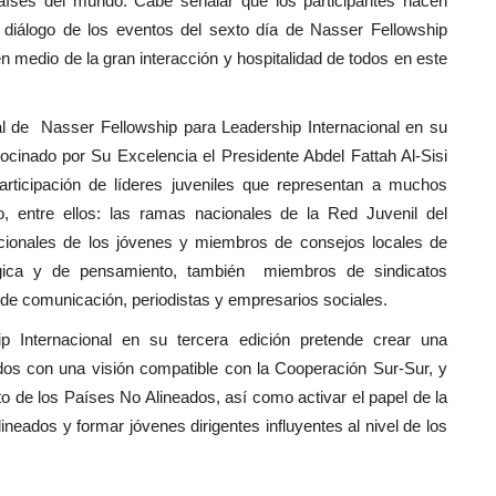
íses del mundo. Cabe señalar que los participantes hacen
e diálogo de los eventos del sexto día de Nasser Fellowship
 medio de la gran interacción y hospitalidad de todos en este
l de Nasser Fellowship para Leadership Internacional en su
ocinado por Su Excelencia el Presidente Abdel Fattah Al-Sisi
articipación de líderes juveniles que representan a muchos
o, entre ellos: las ramas nacionales de la Red Juvenil del
cionales de los jóvenes y miembros de consejos locales de
tégica y de pensamiento, también miembros de sindicatos
 de comunicación, periodistas y empresarios sociales.
p Internacional en su tercera edición pretende crear una
dos con una visión compatible con la Cooperación Sur-Sur, y
to de los Países No Alineados, así como activar el papel de la
eados y formar jóvenes dirigentes influyentes al nivel de los