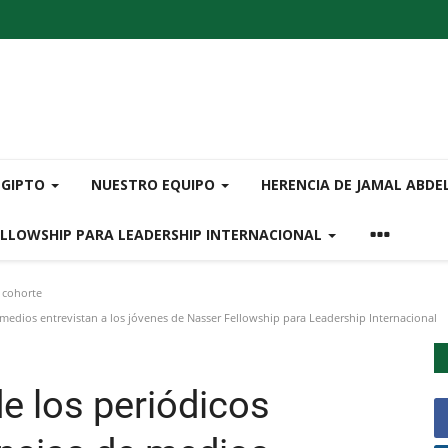
EGIPTO
NUESTRO EQUIPO
HERENCIA DE JAMAL ABDE
ELLOWSHIP PARA LEADERSHIP INTERNACIONAL
 cohorte
e medios entrevistan a los jóvenes de Nasser Fellowship para Leadership Internacional
e los periódicos