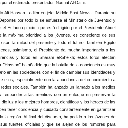
 por el estimado presentador, Nashat Al-Daihi.
a Ali Hassan - editor en jefe, Middle East News-. Durante su
Deportes por todo lo se esfuerza el Ministerio de Juventud y
el Estado egipcio -que está dirigido por el Presidente Abdel
de la máxima prioridad a los jóvenes, es consciente de sus
 son la mitad del presente y todo el futuro. También Egipto
óvenes, asimismo, el Presidente da mucha importancia a los
rencias y foros en Sharam el-Sheikh; estos foros afectan
. "Hassan" ha añadido que la batalla de la conciencia es muy
ario en las sociedades con el fin de cambiar sus identidades y
tre ellos, especialmente con la abundancia del conocimiento a
 redes sociales. También ha lanzado un llamado a los medios
 y responder a las mentiras con un enfoque en preservar la
e dio luz a los mejores hombres, científicos y los héroes de las
eben tener conciencia y cuidado constantemente en garantizar
a la región. Al final del discurso, ha pedido a los jóvenes de
sus fuentes oficiales y que se alejen de los rumores para