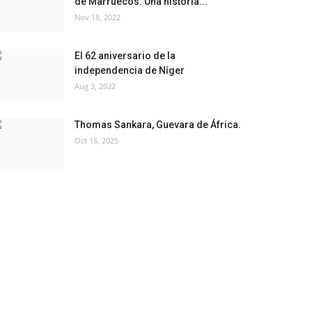
de Marruecos. Una historia...
Nov 18, 2022
El 62 aniversario de la
independencia de Níger
Aug 3, 2022
Thomas Sankara, Guevara de África.
Oct 15, 2025