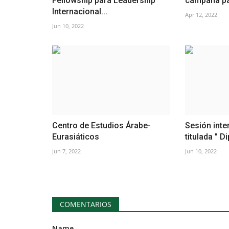
Fellowship para Leadership
campaña par
Internacional...
Apr 12, 2022
Jun 10, 2022
Centro de Estudios Árabe-
Sesión inte
Eurasiáticos
titulada " D
Jun 7, 2022
Jun 10, 2022
COMENTARIOS
Name