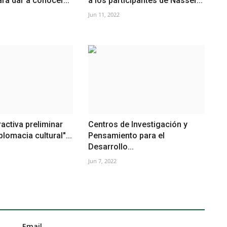
a dar a conocer...
a los participantes de Nasser...
Jun 11, 2022
ractiva preliminar
Centros de Investigación y
iplomacia cultural"...
Pensamiento para el
Desarrollo...
Jun 7, 2022
Email