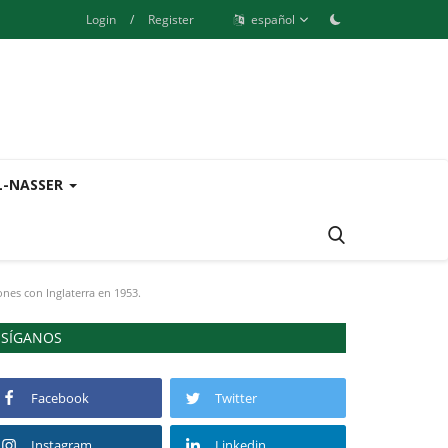
Login
/
Register
español
L-NASSER
ones con Inglaterra en 1953.
SÍGANOS
Facebook
Twitter
Instagram
Linkedin