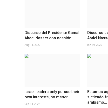
Discurso del Presidente Gamal
Discurso de
Abdel Nasser con ocasión...
Abdel Nasse
Aug 11, 2022
Jan 19, 2025
Israel leaders only pursue their
Estamos aq
own interests, no matter...
sintiendo fr
arabismo...
Sep 14, 2022