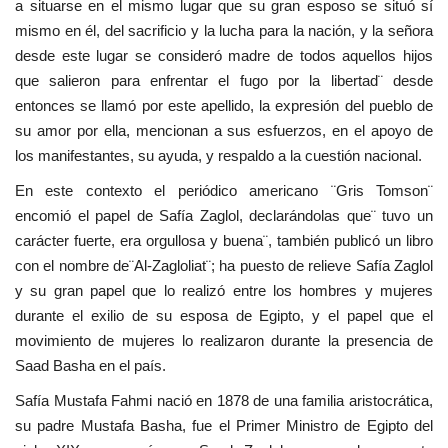
a situarse en el mismo lugar que su gran esposo se situó sí
vídeos
mismo en él, del sacrificio y la lucha para la nación, y la señora
desde este lugar se consideró madre de todos aquellos hijos
Los colaboradores
que salieron para enfrentar el fugo por la libertad¨ desde
entonces se llamó por este apellido, la expresión del pueblo de
Los patrocinios
su amor por ella, mencionan a sus esfuerzos, en el apoyo de
los manifestantes, su ayuda, y respaldo a la cuestión nacional.
Galería
En este contexto el periódico americano ¨Gris Tomson¨
encomió el papel de Safía Zaglol, declarándolas que¨ tuvo un
Lengua
carácter fuerte, era orgullosa y buena¨, también publicó un libro
English
Swahili
español
con el nombre de¨Al-Zagloliat¨; ha puesto de relieve Safía Zaglol
y su gran papel que lo realizó entre los hombres y mujeres
French
Arabic
durante el exilio de su esposa de Egipto, y el papel que el
movimiento de mujeres lo realizaron durante la presencia de
Saad Basha en el país.
Safía Mustafa Fahmi nació en 1878 de una familia aristocrática,
su padre Mustafa Basha, fue el Primer Ministro de Egipto del