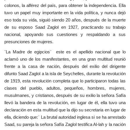
colonos, la alférez del país, para obtener la independencia. Ella
Movimiento Juvenil Nasser
tuvo un papel muy importante en la vida política, y nunca dejó
eso toda su vida, siguió siendo 20 años, después de la muerte
Nasser Fellowship para Leadership
de su esposo Saad Zaglol en 1927, practicando su trabajo
Internacional
nacional, apoyando sus cuestiones y respaldando a sus
presunciones de mujeres.
Noticias
¨La Madre de egipcios¨ este es el apellido nacional que lo
aclamó uno de los manifestantes, en una gran multitud reunió
Nuestras Referencias
frente a la casa de nación, después del exilio del dirigente
difunto Saad Zaglol a la isla de Seychelles, durante la revolución
Ciudadano Global
de 1919, esta revolución completa que lo participaron todas las
clases del pueblo, adultos, pequeños, hombres, mujeres,
Líderes
musulmanes, y cristianos, después de su exilio la señora Safía
llevó la bandera de la revolución, en lugar de él, ella tuvo una
Documentos
declaración en esta multitud que la dijo su secretaria en lugar de
ella, diciendo que:¨ La brutal autoridad inglesa si se ha arrestado
Oportunidades
Saad, su pareja la señora Safía Zaglol testifica Al-lah y la nación