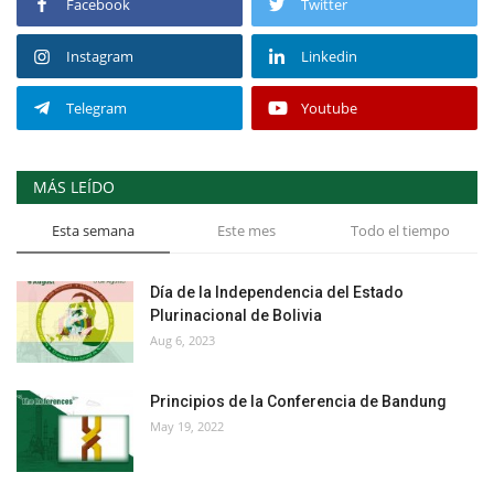
Facebook
Twitter
Instagram
Linkedin
Telegram
Youtube
MÁS LEÍDO
Esta semana
Este mes
Todo el tiempo
Día de la Independencia del Estado
Plurinacional de Bolivia
Aug 6, 2023
Principios de la Conferencia de Bandung
May 19, 2022