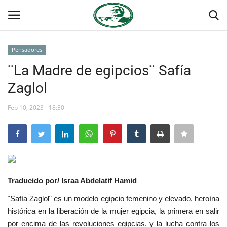
Pensadores
Login
Register
¨La Madre de egipcios¨ Safía
Zaglol
Inicio
Feb 10, 2023 - 18:30
Contacto
Foro Internacional Nasser
Egipto
Traducido por/ Israa Abdelatif Hamid
Nuestro Equipo
¨Safía Zaglol¨ es un modelo egipcio femenino y elevado, heroína
histórica en la liberación de la mujer egipcia, la primera en salir
Herencia de Jamal Abdel-Nasser
por encima de las revoluciones egipcias, y la lucha contra los