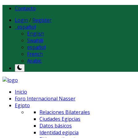
Contacto
Login
/
Register
español
English
Swahili
español
French
Arabic
Inicio
Foro Internacional Nasser
Egipto
Relaciones Bilaterales
Ciudades Egipcias
Datos básicos
Identidad egipcia