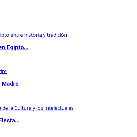
n Egipto...
la Madre
iesta...