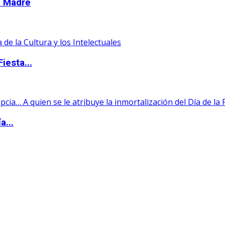
la Madre
iesta...
a...