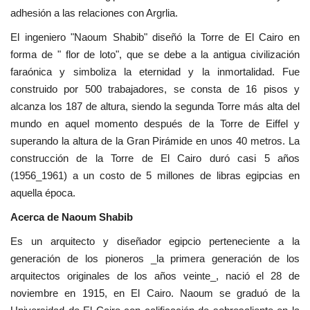
vídeos
adhesión a las relaciones con Argrlia.
El ingeniero "Naoum Shabib" diseñó la Torre de El Cairo en
Los colaboradores
forma de " flor de loto", que se debe a la antigua civilización
faraónica y simboliza la eternidad y la inmortalidad. Fue
Los patrocinios
construido por 500 trabajadores, se consta de 16 pisos y
alcanza los 187 de altura, siendo la segunda Torre más alta del
Galería
mundo en aquel momento después de la Torre de Eiffel y
superando la altura de la Gran Pirámide en unos 40 metros. La
Lengua
construcción de la Torre de El Cairo duró casi 5 años
(1956_1961) a un costo de 5 millones de libras egipcias en
English
Swahili
español
aquella época.
French
Arabic
Acerca de Naoum Shabib
Es un arquitecto y diseñador egipcio perteneciente a la
generación de los pioneros _la primera generación de los
arquitectos originales de los años veinte_, nació el 28 de
noviembre en 1915, en El Cairo. Naoum se graduó de la