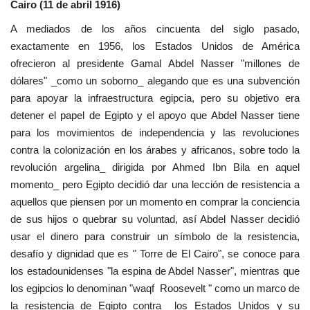
Cairo (11 de abril 1916)
Movimiento Juvenil Nasser
A mediados de los años cincuenta del siglo pasado,
exactamente en 1956, los Estados Unidos de América
Noticias
ofrecieron al presidente Gamal Abdel Nasser "millones de
dólares" _como un soborno_ alegando que es una subvención
Nasser Fellowship para Leadership
para apoyar la infraestructura egipcia, pero su objetivo era
Internacional
detener el papel de Egipto y el apoyo que Abdel Nasser tiene
para los movimientos de independencia y las revoluciones
Nuestras Referencias
contra la colonización en los árabes y africanos, sobre todo la
revolución argelina_ dirigida por Ahmed Ibn Bila en aquel
Ciudadano Global
momento_ pero Egipto decidió dar una lección de resistencia a
aquellos que piensen por un momento en comprar la conciencia
Líderes
de sus hijos o quebrar su voluntad, así Abdel Nasser decidió
usar el dinero para construir un símbolo de la resistencia,
Documentos
desafío y dignidad que es " Torre de El Cairo", se conoce para
los estadounidenses "la espina de Abdel Nasser", mientras que
Oportunidades
los egipcios lo denominan "waqf Roosevelt " como un marco de
la resistencia de Egipto contra los Estados Unidos y su