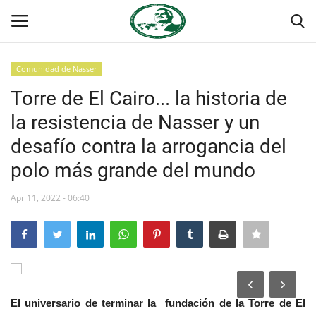
Comunidad de Nasser
Login
Register
Torre de El Cairo... la historia de
la resistencia de Nasser y un
Inicio
desafío contra la arrogancia del
Foro Internacional Nasser
polo más grande del mundo
Contacto
Apr 11, 2022 - 06:40
Egipto
Nuestro Equipo
El universario de terminar la fundación de la Torre de El
Herencia de Jamal Abdel-Nasser