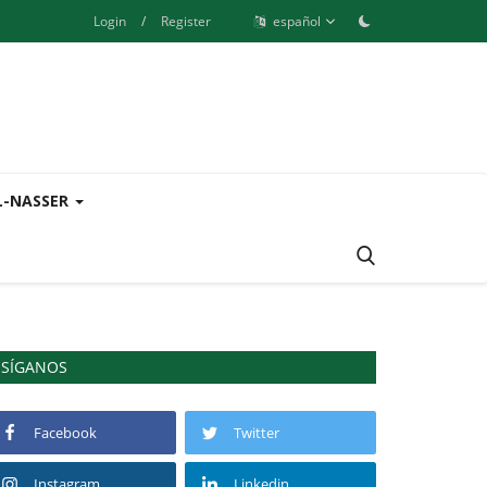
Login
/
Register
español
L-NASSER
SÍGANOS
Facebook
Twitter
Instagram
Linkedin