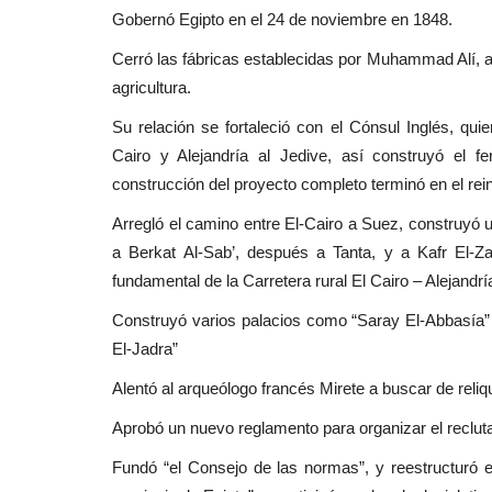
Gobernó Egipto en el 24 de noviembre en 1848.
Cerró las fábricas establecidas por Muhammad Alí, así
agricultura.
Su relación se fortaleció con el Cónsul Inglés, quie
Cairo y Alejandría al Jedive, así construyó el fe
construcción del proyecto completo terminó en el re
Arregló el camino entre El-Cairo a Suez, construyó 
a Berkat Al-Sab’, después a Tanta, y a Kafr El-Za
fundamental de la Carretera rural El Cairo – Alejandrí
Construyó varios palacios como “Saray El-Abbasía” 
El-Jadra”
Alentó al arqueólogo francés Mirete a buscar de reliqui
Aprobó un nuevo reglamento para organizar el reclutami
Fundó “el Consejo de las normas”, y reestructuró 