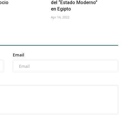
pcio
del “Estado Moderno”
en Egipto
Apr 14, 2022
Email