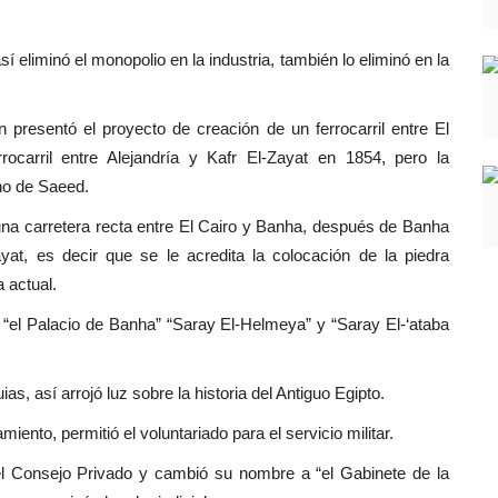
 eliminó el monopolio en la industria, también lo eliminó en la
n presentó el proyecto de creación de un ferrocarril entre El
rrocarril entre Alejandría y Kafr El-Zayat en 1854, pero la
ino de Saeed.
una carretera recta entre El Cairo y Banha, después de Banha
yat, es decir que se le acredita la colocación de la piedra
a actual.
“el Palacio de Banha” “Saray El-Helmeya” y “Saray El-‘ataba
as, así arrojó luz sobre la historia del Antiguo Egipto.
ento, permitió el voluntariado para el servicio militar.
el Consejo Privado y cambió su nombre a “el Gabinete de la