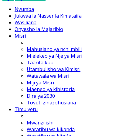
Nyumba
Jukwaa la Nasser la Kimataifa
Wasiliana
Onyesho la Majaribio
Misri
Mahusiano ya nchi mbili
Mielekeo ya Nje ya Misri
Taarifa kuu
Utambulisho wa Kimisri
Watawala wa Misri
Miji ya Misri
Maeneo ya kihistoria
Dira ya 2030
Tovuti zinazohusiana
Timu yetu
Mwanzilishi
Waratibu wa kikanda
Waratibu wa kitaifa