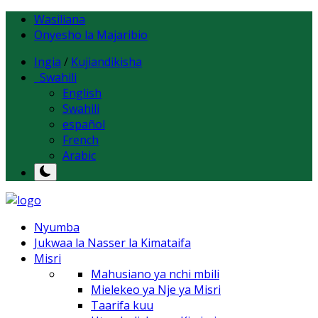
Wasiliana
Onyesho la Majaribio
Ingia
/
Kujiandikisha
Swahili
English
Swahili
español
French
Arabic
Nyumba
Jukwaa la Nasser la Kimataifa
Misri
Mahusiano ya nchi mbili
Mielekeo ya Nje ya Misri
Taarifa kuu