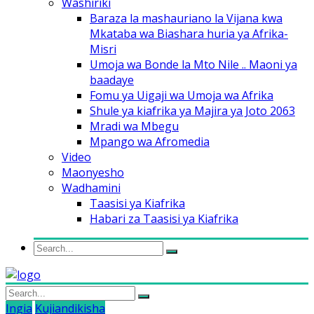
Washiriki
Baraza la mashauriano la Vijana kwa
Mkataba wa Biashara huria ya Afrika-
Misri
Umoja wa Bonde la Mto Nile .. Maoni ya
baadaye
Fomu ya Uigaji wa Umoja wa Afrika
Shule ya kiafrika ya Majira ya Joto 2063
Mradi wa Mbegu
Mpango wa Afromedia
Video
Maonyesho
Wadhamini
Taasisi ya Kiafrika
Habari za Taasisi ya Kiafrika
Ingia
Kujiandikisha