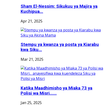
Sham El-Nessim: Sikukuu ya Majira ya
Kuchipua...
Apr 21, 2025
Stempu ya kwanza ya posta ya Kiarabu
kwa Siku...
Mar 21, 2025
Katika Maadhimisho ya Miaka 73 ya
Polisi wa Misri......
Jan 25, 2025