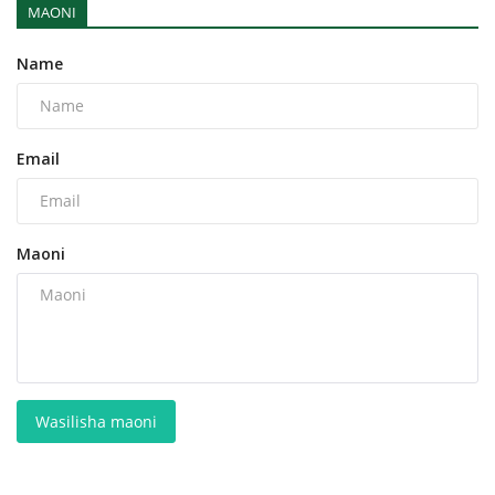
MAONI
Name
Email
Maoni
Wasilisha maoni