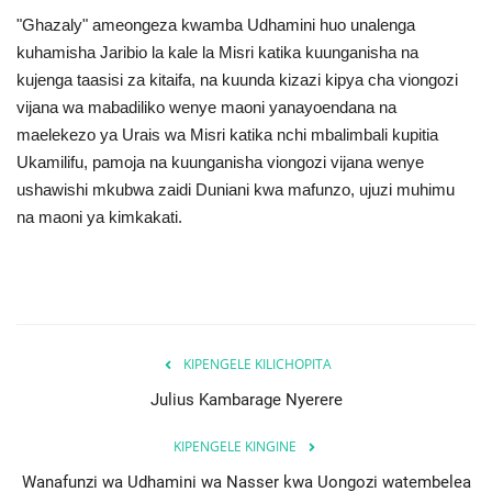
"Ghazaly" ameongeza kwamba Udhamini huo unalenga
kuhamisha Jaribio la kale la Misri katika kuunganisha na
kujenga taasisi za kitaifa, na kuunda kizazi kipya cha viongozi
vijana wa mabadiliko wenye maoni yanayoendana na
maelekezo ya Urais wa Misri katika nchi mbalimbali kupitia
Ukamilifu, pamoja na kuunganisha viongozi vijana wenye
ushawishi mkubwa zaidi Duniani kwa mafunzo, ujuzi muhimu
na maoni ya kimkakati.
KIPENGELE KILICHOPITA
Julius Kambarage Nyerere
KIPENGELE KINGINE
Wanafunzi wa Udhamini wa Nasser kwa Uongozi watembelea