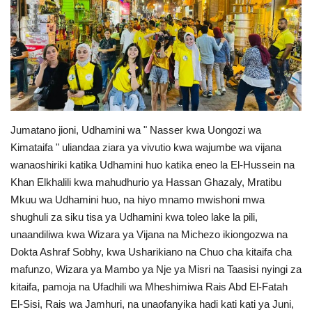
Urithi wa Nasser
Habari
Harakati ya Nasser kwa Vijana
Kanuni na Masharti ya Udhamini wa
Jumatano jioni, Udhamini wa " Nasser kwa Uongozi wa
Nasser
Kimataifa " uliandaa ziara ya vivutio kwa wajumbe wa vijana
wanaoshiriki katika Udhamini huo katika eneo la El-Hussein na
Udhamini wa Nasser
Khan Elkhalili kwa mahudhurio ya Hassan Ghazaly, Mratibu
Mkuu wa Udhamini huo, na hiyo mnamo mwishoni mwa
shughuli za siku tisa ya Udhamini kwa toleo lake la pili,
Nyaraka na Marejeleo
unaandiliwa kwa Wizara ya Vijana na Michezo ikiongozwa na
Dokta Ashraf Sobhy, kwa Usharikiano na Chuo cha kitaifa cha
Waanzilishi
mafunzo, Wizara ya Mambo ya Nje ya Misri na Taasisi nyingi za
kitaifa, pamoja na Ufadhili wa Mheshimiwa Rais Abd El-Fatah
Raia wa ulimwengu mzima
El-Sisi, Rais wa Jamhuri, na unaofanyika hadi kati kati ya Juni,