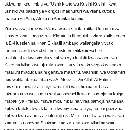
ukiwa na kauli mbiu ya "Ushirikiano wa Kusini-Kusini " kwa
Nyaraka
ushiriki wa baadhi ya viongozi mashuhuri wa vijana kutoka
mabara ya Asia, Afrika na Amerika kusini.
Nafasi
Ziara ya wajumbe wa Vijana wanaoshiriki katika Udhamini wa
Washiriki
Nasser kwa Uongozi wa Kimataifa ilijumuisha ziara katika eneo
la El-Hussien na Khan Elkhalili ambapo waliangalia vivutio
Video
muhimu zaidi vya utalii na kihistoria katika eneo hilo,
linalofurahia kwa vivutio vikubwa vya kiutalii kwa wageni wa
Maonyesho
Kairo na Misri kwa ujumla kwani ina sifa ya kuwepo kwa soko
maarufu maduka na migahawa maarufu, Washiriki wa Udhamini
Wadhamini
huo walitembelea mtaa wa Al Moez Li Din Allah Al Fatimi,
mwishoni mwa ziara hiyo washiriki walichukua picha za
Language
ukumbusho walinunua seti ya zawadi ikiwa ni pamoja na kuiga
mabaki ya kifarao, mawe mbalimbali na vifaa pamoja na furaha
English
Swahili
español
kubwa kutoka kwa kila mtu kwenye ziara hiyo, na pongezi zao
kubwa kwa alama za kiakiolojia za Misri na ustaarabu wake wa
French
Arabic
zamani, kuonesha Shukrani zao za kina kwa Misri na watu