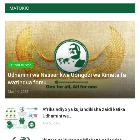
MATUKIO
Kundi la Nne
Udhamini wa Nasser kwa Uongozi wa Kimataifa
wazindua fomu...
Mar 14, 2023
Afrika ndiyo ya kujiandikisha zaidi katika
Udhamini wa...
Apr 5, 2022