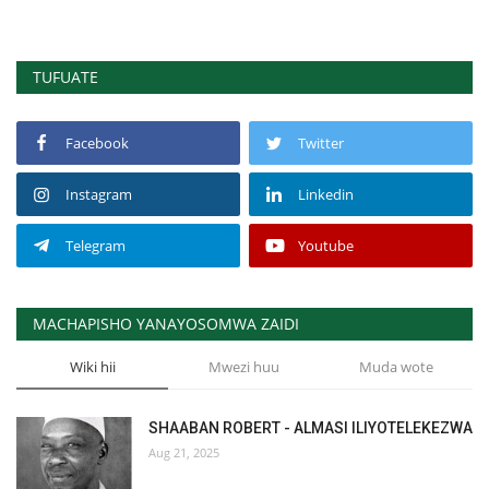
TUFUATE
Facebook
Twitter
Instagram
Linkedin
Telegram
Youtube
MACHAPISHO YANAYOSOMWA ZAIDI
Wiki hii
Mwezi huu
Muda wote
SHAABAN ROBERT - ALMASI ILIYOTELEKEZWA
Aug 21, 2025