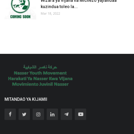
Wizara ya Vijana na Michezo yajiandaa
kuzindua toleo la...
Mar 18, 2022
MITANDAO YA KIJAMII