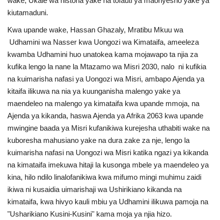
wake, Ukale wa historia yake na tofauti ya maonyesho yake ya
kiutamaduni.
Kwa upande wake, Hassan Ghazaly, Mratibu Mkuu wa
Udhamini wa Nasser kwa Uongozi wa Kimataifa, ameeleza
kwamba Udhamini huo unatokea kama mojawapo ta njia za
kufika lengo la nane la Mtazamo wa Misri 2030, nalo ni kufikia
na kuimarisha nafasi ya Uongozi wa Misri, ambapo Ajenda ya
kitaifa ilikuwa na nia ya kuunganisha malengo yake ya
maendeleo na malengo ya kimataifa kwa upande mmoja, na
Ajenda ya kikanda, haswa Ajenda ya Afrika 2063 kwa upande
mwingine baada ya Misri kufanikiwa kurejesha uthabiti wake na
kuboresha mahusiano yake na dura zake za nje, lengo la
kuimarisha nafasi na Uongozi wa Misri katika ngazi ya kikanda
na kimataifa imekuwa hitaji la kusonga mbele ya maendeleo ya
kina, hilo ndilo linalofanikiwa kwa mifumo mingi muhimu zaidi
ikiwa ni kusaidia uimarishaji wa Ushirikiano kikanda na
kimataifa, kwa hivyo kauli mbiu ya Udhamini ilikuwa pamoja na
"Usharikiano Kusini-Kusini" kama moja ya njia hizo.