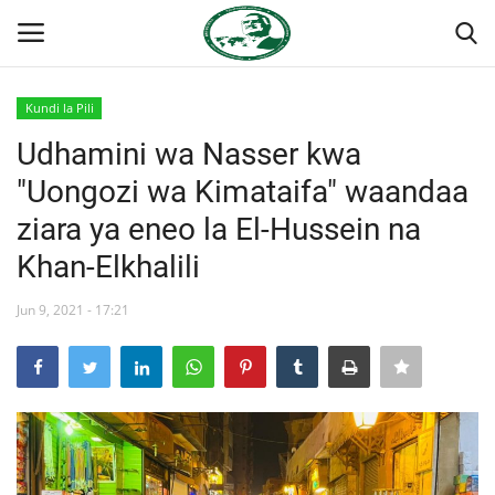
Kundi la Pili
Ingia
Kujiandikisha
Udhamini wa Nasser kwa
"Uongozi wa Kimataifa" waandaa
Nyumba
ziara ya eneo la El-Hussein na
Jukwaa la Nasser la Kimataifa
Khan-Elkhalili
Wasiliana
Jun 9, 2021 - 17:21
Onyesho la Majaribio
Misri
Timu yetu