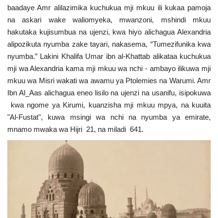
baadaye Amr alilazimika kuchukua mji mkuu ili kukaa pamoja
Nyaraka
na askari wake waliomyeka, mwanzoni, mshindi mkuu
hakutaka kujisumbua na ujenzi, kwa hiyo alichagua Alexandria
Nafasi
alipozikuta nyumba zake tayari, nakasema, “Tumezifunika kwa
nyumba.” Lakini Khalifa Umar ibn al-Khattab alikataa kuchukua
Washiriki
mji wa Alexandria kama mji mkuu wa nchi - ambayo ilikuwa mji
mkuu wa Misri wakati wa awamu ya Ptolemies na Warumi. Amr
Video
Ibn Al_Aas alichagua eneo lisilo na ujenzi na usanifu, isipokuwa
kwa ngome ya Kirumi, kuanzisha mji mkuu mpya, na kuuita
Maonyesho
"Al-Fustat", kuwa msingi wa nchi na nyumba ya emirate,
mnamo mwaka wa Hijri 21, na miladi 641.
Wadhamini
Language
English
Swahili
español
French
Arabic