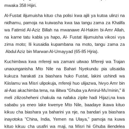
mwaka 358 Hijiri.
Al-Fustat ilijumuisha kituo cha polisi kwa ajili ya kutoa ulinzi na
nidhamu, pamoja na kuiwasha kwa taa tangu zama za Khalifa
wa Fatimid Al-Aziz Billah na mwanawe Al-Hakim bi-Amr Allah,
na karne tatu kabla ya hapo, Al- Fustat ilijumuisha vikosi vya
zima moto; Ili kusaidia kupambana na moto, tangu zama za
Abdul Aziz bin Marwan Al-Umayyad (65-85 Hjria).
Kuchimbwa kwa mfereji wa zamani uitwao Mfereji wa Trajan
unaounganisha Mto Nile na Bahari Nyekundu pia ulisaidia
kukuza harakati za biashara huko Fustat, lakini ushindi wa
Kiislamu wa Misri ulipokuja, mfereji huo ulijazwa, hivyo Amr bin
al-Aas akachimba tena, na iliitwa “Ghuba ya Amirul-Mu’minin,” ili
meli zilizosheheni chakula na nafaka zipite hadi Hijazi,na kwa
sababu ya eneo lake kwenye Mto Nile, baadaye ikawa kituo
kikuu cha biashara ya baharini ya nje, na bandari ya biashara
inayotoka "China, India, Yemen na Ulaya," pamoja na kuwa
kituo kikuu cha usafiri wa maji, na Misri hii Ghuba iliendelea