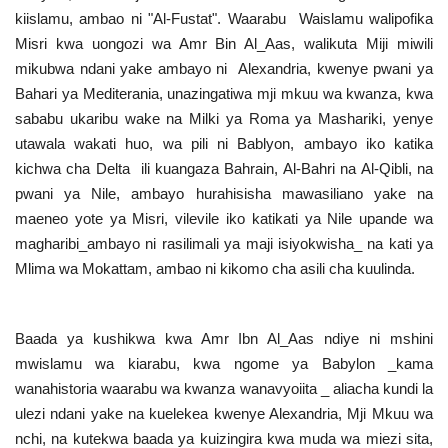
kiislamu, ambao ni "Al-Fustat". Waarabu Waislamu walipofika
Urithi wa Nasser
Misri kwa uongozi wa Amr Bin Al_Aas, walikuta Miji miwili
mikubwa ndani yake ambayo ni Alexandria, kwenye pwani ya
Harakati ya Nasser kwa Vijana
Bahari ya Mediterania, unazingatiwa mji mkuu wa kwanza, kwa
sababu ukaribu wake na Milki ya Roma ya Mashariki, yenye
Habari
utawala wakati huo, wa pili ni Bablyon, ambayo iko katika
kichwa cha Delta ili kuangaza Bahrain, Al-Bahri na Al-Qibli, na
Kanuni na Masharti ya Udhamini wa
pwani ya Nile, ambayo hurahisisha mawasiliano yake na
Nasser
maeneo yote ya Misri, vilevile iko katikati ya Nile upande wa
magharibi_ambayo ni rasilimali ya maji isiyokwisha_ na kati ya
Udhamini wa Nasser
Mlima wa Mokattam, ambao ni kikomo cha asili cha kuulinda.
Nyaraka na Marejeleo
Baada ya kushikwa kwa Amr Ibn Al_Aas ndiye ni mshini
mwislamu wa kiarabu, kwa ngome ya Babylon _kama
Waanzilishi
wanahistoria waarabu wa kwanza wanavyoiita _ aliacha kundi la
ulezi ndani yake na kuelekea kwenye Alexandria, Mji Mkuu wa
Raia wa ulimwengu mzima
nchi, na kutekwa baada ya kuizingira kwa muda wa miezi sita,