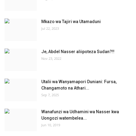
Mkazo wa Tajiri wa Utamaduni
Jul 22, 2023
Je, Abdel Nasser aliipoteza Sudan?!!
Nov 23, 2022
Utalii wa Wanyamapori Duniani: Fursa,
Changamoto na Athari...
Sep 7, 2025
Wanafunzi wa Udhamini wa Nasser kwa
Uongozi watembelea...
Jun 10, 2019