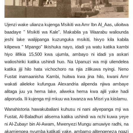
Ujenzi wake ulianza kujenga Msikiti wa Amr Ibn Al_Aas, ulioitwa
baadaye " Msikiti wa Kale". Makabila ya Waarabu waliounda
jeshi lake walijipanga kuzunguka msikiti, hivyo kila kabila
kilipewa " Mpango" likishuka nayo, idadi ya watu katika kambi
hiyo ilifikia 15,500 kwa ujumla, ambayo ni idadi ya askari
walioshiriki katika ushindi huo. Na Upanuzi wa miji uliendelea
katika jiji hilo hata vichochoro na njia zilikuwa nyingi. Neno
Fustat inamaanisha Kambi, huitwa kwa jina hilo, kwani Amr
wakati alieleke kufungua Alexandria alipenda njiwa ambaye
alitaga juu ya hema lake, aliweka hema kwa ajili yake hadi
aliporuda. Ili kujenga mji mkuu wa kwanza wa Misri ya kiislamu.
Wanahistoria hawakubaliani kuhusu ni nani aliyepanga mji wa
Fustat, Al-Baladhuri alisema katika ushindi wa nchi kuwa yeye
ni Al-Zubayr bin Al-Awam, Mwenyezi Mungu amuwiye radhi, na
akamjengea nyumba katikati yake, ambamo alitengeneza ngazi