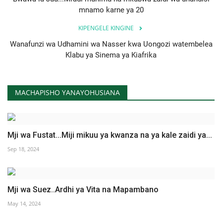
mnamo karne ya 20
KIPENGELE KINGINE
Wanafunzi wa Udhamini wa Nasser kwa Uongozi watembelea
Klabu ya Sinema ya Kiafrika
MACHAPISHO YANAYOHUSIANA
Mji wa Fustat...Miji mikuu ya kwanza na ya kale zaidi ya...
Sep 18, 2024
Mji wa Suez..Ardhi ya Vita na Mapambano
May 14, 2024