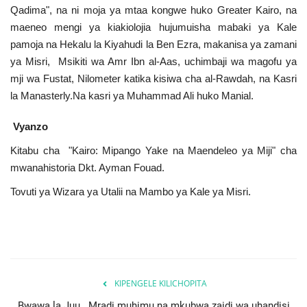
Qadima", na ni moja ya mtaa kongwe huko Greater Kairo, na
maeneo mengi ya kiakiolojia hujumuisha mabaki ya Kale
pamoja na Hekalu la Kiyahudi la Ben Ezra, makanisa ya zamani
ya Misri, Msikiti wa Amr Ibn al-Aas, uchimbaji wa magofu ya
mji wa Fustat, Nilometer katika kisiwa cha al-Rawdah, na Kasri
la Manasterly.Na kasri ya Muhammad Ali huko Manial.
Vyanzo
Kitabu cha "Kairo: Mipango Yake na Maendeleo ya Miji" cha
mwanahistoria Dkt. Ayman Fouad.
Tovuti ya Wizara ya Utalii na Mambo ya Kale ya Misri.
KIPENGELE KILICHOPITA
Bwawa la Juu...Mradi muhimu na mkubwa zaidi wa uhandisi