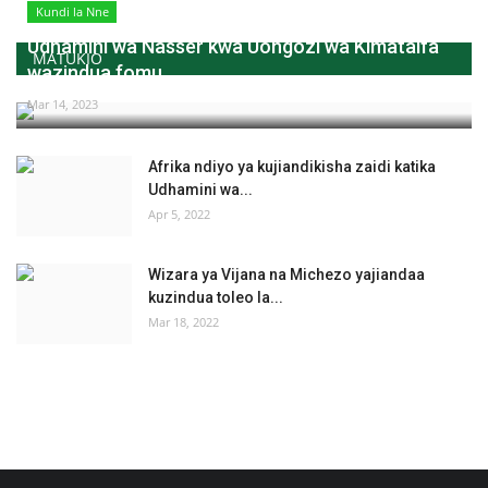
Kundi la Nne
Udhamini wa Nasser kwa Uongozi wa Kimataifa
MATUKIO
wazindua fomu...
Mar 14, 2023
Afrika ndiyo ya kujiandikisha zaidi katika
Udhamini wa...
Apr 5, 2022
Wizara ya Vijana na Michezo yajiandaa
kuzindua toleo la...
Mar 18, 2022