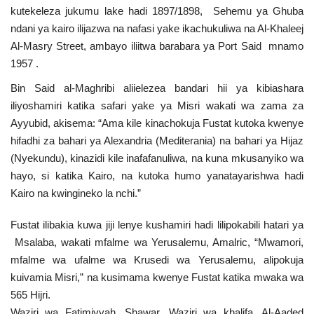
kutekeleza jukumu lake hadi 1897/1898, Sehemu ya Ghuba
ndani ya kairo ilijazwa na nafasi yake ikachukuliwa na Al-Khaleej
Al-Masry Street, ambayo iliitwa barabara ya Port Said mnamo
1957 .
Bin Said al-Maghribi aliielezea bandari hii ya kibiashara
iliyoshamiri katika safari yake ya Misri wakati wa zama za
Ayyubid, akisema: “Ama kile kinachokuja Fustat kutoka kwenye
hifadhi za bahari ya Alexandria (Mediterania) na bahari ya Hijaz
(Nyekundu), kinazidi kile inafafanuliwa, na kuna mkusanyiko wa
hayo, si katika Kairo, na kutoka humo yanatayarishwa hadi
Kairo na kwingineko la nchi.”
Fustat ilibakia kuwa jiji lenye kushamiri hadi lilipokabili hatari ya
Msalaba, wakati mfalme wa Yerusalemu, Amalric, “Mwamori,
mfalme wa ufalme wa Krusedi wa Yerusalemu, alipokuja
kuivamia Misri,” na kusimama kwenye Fustat katika mwaka wa
565 Hijri.
Waziri wa Fatimiyyah, Shawar, Waziri wa khalifa, Al-Aaded