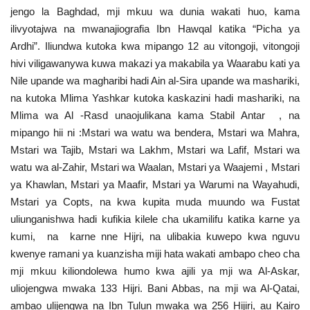
jengo la Baghdad, mji mkuu wa dunia wakati huo, kama
ilivyotajwa na mwanajiografia Ibn Hawqal katika “Picha ya
Ardhi”. Iliundwa kutoka kwa mipango 12 au vitongoji, vitongoji
hivi viligawanywa kuwa makazi ya makabila ya Waarabu kati ya
Nile upande wa magharibi hadi Ain al-Sira upande wa mashariki,
na kutoka Mlima Yashkar kutoka kaskazini hadi mashariki, na
Mlima wa Al -Rasd unaojulikana kama Stabil Antar , na
mipango hii ni :Mstari wa watu wa bendera, Mstari wa Mahra,
Mstari wa Tajib, Mstari wa Lakhm, Mstari wa Lafif, Mstari wa
watu wa al-Zahir, Mstari wa Waalan, Mstari ya Waajemi , Mstari
ya Khawlan, Mstari ya Maafir, Mstari ya Warumi na Wayahudi,
Mstari ya Copts, na kwa kupita muda muundo wa Fustat
uliunganishwa hadi kufikia kilele cha ukamilifu katika karne ya
kumi, na karne nne Hijri, na ulibakia kuwepo kwa nguvu
kwenye ramani ya kuanzisha miji hata wakati ambapo cheo cha
mji mkuu kiliondolewa humo kwa ajili ya mji wa Al-Askar,
uliojengwa mwaka 133 Hijri. Bani Abbas, na mji wa Al-Qatai,
ambao ulijengwa na Ibn Tulun mwaka wa 256 Hijiri, au Kairo