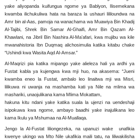
yake aliyopanda kuifungua ngome ya Bablyon, Ilisemekana
kwamba ilichukuliwa hata na baraza la ushauri lililoundwa na
Amr bin al-Aas, pamoja na wanachama wa Muawiya Bin Khadij
Al-Tajibi, Shrek Bin Samar Al-Ghaifi, Amr Bin Qazam Al-
Khawlani, na Jibril Bin Nashira Al-Ma'afari, kwa mujibu wa kile
mwanahistoria Ibn Duqmaq alichosimulia katika kitabu chake
“Ushindi kwa Wasita Aqd Al-Amsar.”
Al-Maqrizi pia katika mipango yake alieleza hali ya ardhi ya
Fustat kabla ya kujengwa kwa mji huo, na akasema: “Jueni
kwamba eneo la Fustat, ambalo leo linaitwa mji wa Misri,
lilikuwa ni uwanja na mashamba kati ya Nile na mlima wa
mashariki, unaojulikana kama Mlima Mokattam,
hakuna kitu ndani yake katika suala la ujenzi na uendeshaji
isipokuwa kwa ngome, ambayo baadhi yake inajulikana leo
kama Ikulu ya Mshumaa na Al-Muallaqa.
Jengo la Al-Fustat liliongezeka, na upanuzi wake unafikia
kwenye ukingo wa Mto Nile ukafikia maili tatu, na liliwakilisha