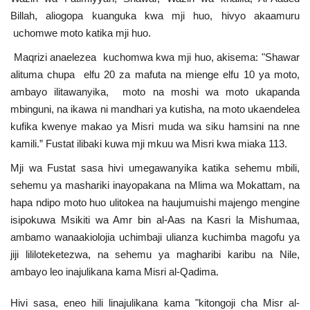
Billah, aliogopa kuanguka kwa mji huo, hivyo akaamuru
uchomwe moto katika mji huo.
Maqrizi anaelezea kuchomwa kwa mji huo, akisema: "Shawar
alituma chupa elfu 20 za mafuta na mienge elfu 10 ya moto,
ambayo ilitawanyika, moto na moshi wa moto ukapanda
mbinguni, na ikawa ni mandhari ya kutisha, na moto ukaendelea
kufika kwenye makao ya Misri muda wa siku hamsini na nne
kamili.” Fustat ilibaki kuwa mji mkuu wa Misri kwa miaka 113.
Mji wa Fustat sasa hivi umegawanyika katika sehemu mbili,
sehemu ya mashariki inayopakana na Mlima wa Mokattam, na
hapa ndipo moto huo ulitokea na haujumuishi majengo mengine
isipokuwa Msikiti wa Amr bin al-Aas na Kasri la Mishumaa,
ambamo wanaakiolojia uchimbaji ulianza kuchimba magofu ya
jiji lililoteketezwa, na sehemu ya magharibi karibu na Nile,
ambayo leo inajulikana kama Misri al-Qadima.
Hivi sasa, eneo hili linajulikana kama "kitongoji cha Misr al-