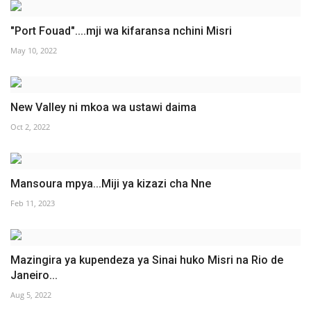
"Port Fouad"....mji wa kifaransa nchini Misri
May 10, 2022
New Valley ni mkoa wa ustawi daima
Oct 2, 2022
Mansoura mpya...Miji ya kizazi cha Nne
Feb 11, 2023
Mazingira ya kupendeza ya Sinai huko Misri na Rio de
Janeiro...
Aug 5, 2022