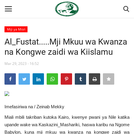
Miji ya Misri
Ingia
Kujiandikisha
Al_Fustat.....Mji Mkuu wa Kwanza
na Kongwe zaidi wa Kiislamu
Nyumba
Mar 29, 2023 - 16:52
Onyesho la Majaribio
Jukwaa la Nasser la Kimataifa
Wasiliana
Imefasiriwa na / Zeinab Mekky
Misri
Miali mbili takriban kutoka Kairo, kwenye pwani ya Nile katika
upande wake wa Kaskazini_Mashariki, haswa karibu na Ngome
Timu yetu
Babylon, kuna mji mkuu wa kwanza na kongwe zaidi wa