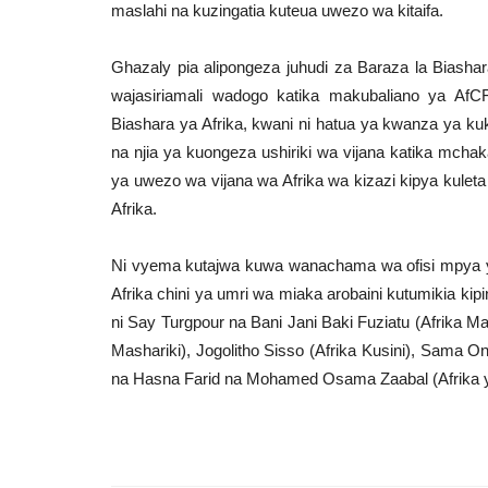
maslahi na kuzingatia kuteua uwezo wa kitaifa.
Ghazaly pia alipongeza juhudi za Baraza la Biasha
wajasiriamali wadogo katika makubaliano ya AfCF
Biashara ya Afrika, kwani ni hatua ya kwanza ya kuk
na njia ya kuongeza ushiriki wa vijana katika mcha
ya uwezo wa vijana wa Afrika wa kizazi kipya kulet
Afrika.
Ni vyema kutajwa kuwa wanachama wa ofisi mpya y
Afrika chini ya umri wa miaka arobaini kutumikia ki
ni Say Turgpour na Bani Jani Baki Fuziatu (Afrika Ma
Mashariki), Jogolitho Sisso (Afrika Kusini), Sama O
na Hasna Farid na Mohamed Osama Zaabal (Afrika y