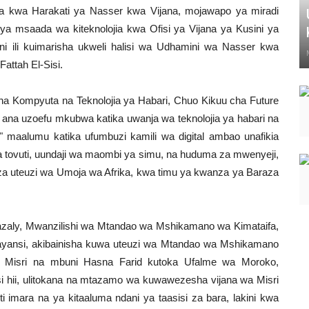
ia kwa Harakati ya Nasser kwa Vijana, mojawapo ya miradi
ya msaada wa kiteknolojia kwa Ofisi ya Vijana ya Kusini ya
ani ili kuimarisha ukweli halisi wa Udhamini wa Nasser kwa
Fattah El-Sisi.
ha Kompyuta na Teknolojia ya Habari, Chuo Kikuu cha Future
na uzoefu mkubwa katika uwanja wa teknolojia ya habari na
 maalumu katika ufumbuzi kamili wa digital ambao unafikia
ya tovuti, uundaji wa maombi ya simu, na huduma za mwenyeji,
a uteuzi wa Umoja wa Afrika, kwa timu ya kwanza ya Baraza
aly, Mwanzilishi wa Mtandao wa Mshikamano wa Kimataifa,
 sayansi, akibainisha kuwa uteuzi wa Mtandao wa Mshikamano
 Misri na mbuni Hasna Farid kutoka Ufalme wa Moroko,
si hii, ulitokana na mtazamo wa kuwawezesha vijana wa Misri
i imara na ya kitaaluma ndani ya taasisi za bara, lakini kwa