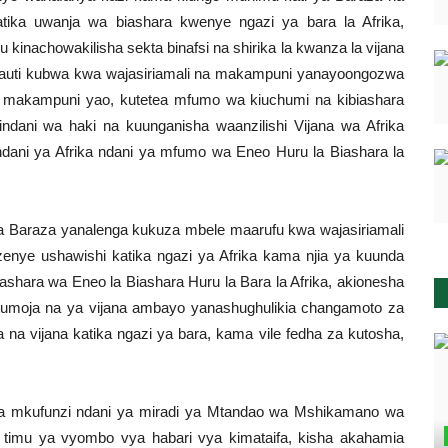
tika uwanja wa biashara kwenye ngazi ya bara la Afrika,
kinachowakilisha sekta binafsi na shirika la kwanza la vijana
ni sauti kubwa kwa wajasiriamali na makampuni yanayoongozwa
na makampuni yao, kutetea mfumo wa kiuchumi na kibiashara
indani wa haki na kuunganisha waanzilishi Vijana wa Afrika
ya ndani ya Afrika ndani ya mfumo wa Eneo Huru la Biashara la
Baraza yanalenga kukuza mbele maarufu kwa wajasiriamali
enye ushawishi katika ngazi ya Afrika kama njia ya kuunda
iashara wa Eneo la Biashara Huru la Bara la Afrika, akionesha
a umoja na ya vijana ambayo yanashughulikia changamoto za
 na vijana katika ngazi ya bara, kama vile fedha za kutosha,
 mkufunzi ndani ya miradi ya Mtandao wa Mshikamano wa
 timu ya vyombo vya habari vya kimataifa, kisha akahamia