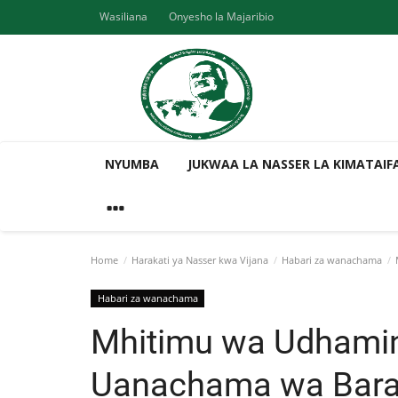
Wasiliana
Onyesho la Majaribio
NYUMBA
JUKWAA LA NASSER LA KIMATAIF
Home
Harakati ya Nasser kwa Vijana
Habari za wanachama
M
Habari za wanachama
Mhitimu wa Udhamin
Uanachama wa Bara