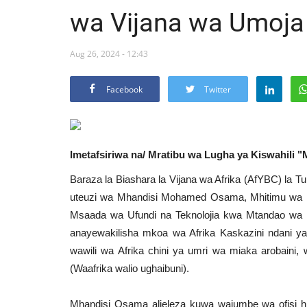
wa Vijana wa Umoja
Aug 26, 2024 - 12:43
Facebook
Twitter
Imetafsiriwa na/
Mratibu wa Lugha ya Kiswahili "
Baraza la Biashara la Vijana wa Afrika (AfYBC) la T
uteuzi wa Mhandisi Mohamed Osama, Mhitimu wa U
Msaada wa Ufundi na Teknolojia kwa Mtandao wa
anayewakilisha mkoa wa Afrika Kaskazini ndani ya
wawili wa Afrika chini ya umri wa miaka arobaini,
(Waafrika walio ughaibuni).
Mhandisi Osama alieleza kuwa wajumbe wa ofisi h