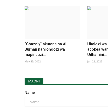
"Ghazaly" akutana na Al-
Ubalozi wa 
Burhan na viongozi wa
apokea wah
mapinduzi...
Udhamini...
May 15, 2022
Jun 22, 2022
MAONI
Name