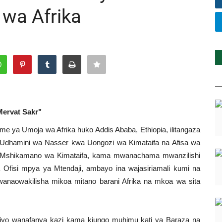
 wa Afrika
Mervat Sakr"
ume ya Umoja wa Afrika huko Addis Ababa, Ethiopia, ilitangaza
dhamini wa Nasser kwa Uongozi wa Kimataifa na Afisa wa
 Mshikamano wa Kimataifa, kama mwanachama mwanzilishi
 Ofisi mpya ya Mtendaji, ambayo ina wajasiriamali kumi na
 wanaowakilisha mikoa mitano barani Afrika na mkoa wa sita
iyo wanafanya kazi kama kiungo muhimu kati ya Baraza na