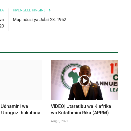
ITA
KIPENGELE KINGINE
wa
Mapinduzi ya Julai 23, 1952
20
 Udhamini wa
VIDEO| Utaratibu wa Kiafrika
 Uongozi hukutana
wa Kutathmini Rika (APRM)...
Aug 6, 2022