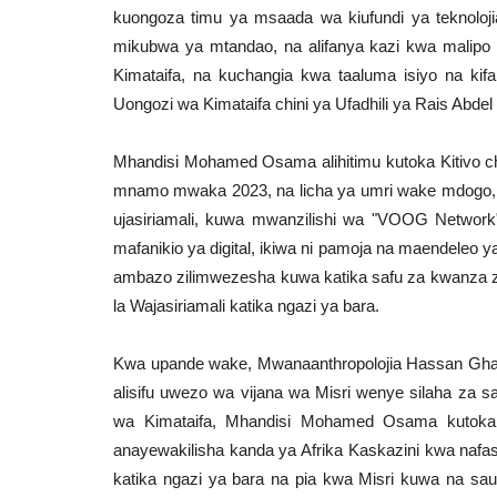
kuongoza timu ya msaada wa kiufundi ya teknoloj
mikubwa ya mtandao, na alifanya kazi kwa malipo 
Kimataifa, na kuchangia kwa taaluma isiyo na kif
Uongozi wa Kimataifa chini ya Ufadhili ya Rais Abdel 
Mhandisi Mohamed Osama alihitimu kutoka Kitivo c
mnamo mwaka 2023, na licha ya umri wake mdogo, a
ujasiriamali, kuwa mwanzilishi wa "VOOG Network"
mafanikio ya digital, ikiwa ni pamoja na maendeleo 
ambazo zilimwezesha kuwa katika safu za kwanza z
la Wajasiriamali katika ngazi ya bara.
Kwa upande wake, Mwanaanthropolojia Hassan Ghaz
alisifu uwezo wa vijana wa Misri wenye silaha za
wa Kimataifa, Mhandisi Mohamed Osama kutoka
anayewakilisha kanda ya Afrika Kaskazini kwa nafa
katika ngazi ya bara na pia kwa Misri kuwa na saut