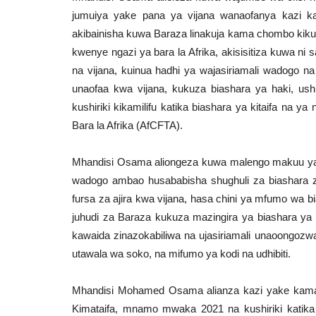
jumuiya yake pana ya vijana wanaofanya kazi ka
akibainisha kuwa Baraza linakuja kama chombo kikuu 
kwenye ngazi ya bara la Afrika, akisisitiza kuwa 
na vijana, kuinua hadhi ya wajasiriamali wadogo 
unaofaa kwa vijana, kukuza biashara ya haki, ush
kushiriki kikamilifu katika biashara ya kitaifa na 
Bara la Afrika (AfCFTA).
Mhandisi Osama aliongeza kuwa malengo makuu ya 
wadogo ambao husababisha shughuli za biashara z
fursa za ajira kwa vijana, hasa chini ya mfumo wa b
juhudi za Baraza kukuza mazingira ya biashara y
kawaida zinazokabiliwa na ujasiriamali unaoongozwa
utawala wa soko, na mifumo ya kodi na udhibiti.
Mhandisi Mohamed Osama alianza kazi yake kama
Kimataifa, mnamo mwaka 2021 na kushiriki katika