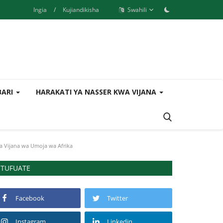
Ingia
/
Kujiandikisha
Swahili
BARI
HARAKATI YA NASSER KWA VIJANA
 Vijana wa Umoja wa Afrika
TUFUATE
Facebook
Twitter
Instagram
Linkedin