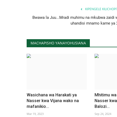
KIPENGELE KILICHOP
Bwawa la Juu...Mradi muhimu na mkubwa zaidi 
uhandisi mnamo karne ya 
MACHAPISHO YANAYOHUSIANA
Wasichana wa Harakati ya
Mhitimu wa
Nasser kwa Vijana wako na
Nasser kwa
mafanikio...
Balozi...
Mar 19, 2023
Sep 24, 2024