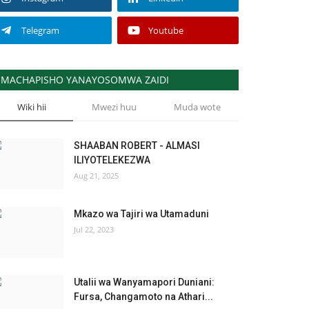
Telegram
Youtube
MACHAPISHO YANAYOSOMWA ZAIDI
Wiki hii
Mwezi huu
Muda wote
SHAABAN ROBERT - ALMASI
ILIYOTELEKEZWA
Aug 21, 2025
Mkazo wa Tajiri wa Utamaduni
Jul 22, 2023
Utalii wa Wanyamapori Duniani:
Fursa, Changamoto na Athari...