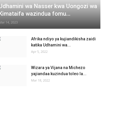
Udhamini wa Nasser kwa Uongozi wa
Kimataifa wazindua fomu...
Mar 14, 2023
Afrika ndiyo ya kujiandikisha zaidi
katika Udhamini wa...
Apr 5, 2022
Wizara ya Vijana na Michezo
yajiandaa kuzindua toleo la...
Mar 18, 2022