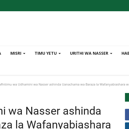
A
MISRI
TIMU YETU
URITHI WA NASSER
HA
hitimu wa Udhamini wa Nasser ashinda Uanachama wa Baraza la Wafanyabiashara wa
i wa Nasser ashinda
za la Wafanyabiashara