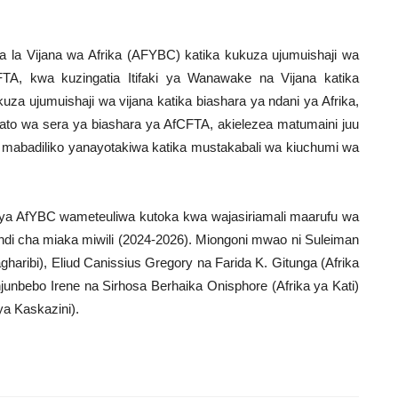
ra la Vijana wa Afrika (AFYBC) katika kukuza ujumuishaji wa
TA, kwa kuzingatia Itifaki ya Wanawake na Vijana katika
uza ujumuishaji wa vijana katika biashara ya ndani ya Afrika,
kato wa sera ya biashara ya AfCFTA, akielezea matumaini juu
a mabadiliko yanayotakiwa katika mustakabali wa kiuchumi wa
a AfYBC wameteuliwa kutoka kwa wajasiriamali maarufu wa
pindi cha miaka miwili (2024-2026). Miongoni mwao ni Suleiman
gharibi), Eliud Canissius Gregory na Farida K. Gitunga (Afrika
njunbebo Irene na Sirhosa Berhaika Onisphore (Afrika ya Kati)
a Kaskazini).