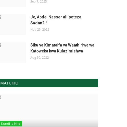
Sep 7, 2025
Je, Abdel Nasser aliipoteza
Sudan?!!
Nov 23, 2022
Siku ya Kimataifa ya Waathiriwa wa
Kutoweka kwa Kulazimishwa
Aug 30, 2022
MATUKIO
Kundi la Nne