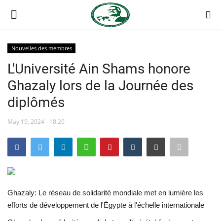
Nouvelles des membres
Login
Register
L'Université Ain Shams honore
Ghazaly lors de la Journée des
Accueil
diplômés
Contact
May 19, 2024 - 18:20
Forum international Nasser
Terms & Conditions
Héritage de Gamal Abdel Nasser
Ghazaly: Le réseau de solidarité mondiale met en lumière les
efforts de développement de l'Égypte à l'échelle internationale
L'Égypte