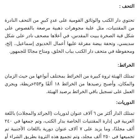
التحف :
تحتوي دار الكتب والوثائق القومية على عددٍ كبيرٍ من التحف النادرة
من المقتنيات، مثل علبة مجوهرات ذهبية مرصعة بالفصوص على
شكل قبة الصخرة ببيت المقدس، في أعلاها مصحف نادر على شكل
سديسي، وتحفة بيضة مفرغة عليها أعمال الخديوى إسماعيل.. إلخ،
ومحفوظة في متحف دار الكتب بباب الخلق، ومتاح مجانًا للجمهور.
الخرائط:
تمتلك الهيئة ثروة كبيرة من الخرائط بمختلف أنواعها من حيث الزمان
والمكان، وأصبح رصيدها من الخرائط ١٨ ألفًا و٢٥٣خريطة، ويجري
العمل على تسجيل باقي الخرائط برصيد الهيئة.
الدوريات:
تمتلك الدار أكثر من ٦ آلاف عنوان لدوريات (الجرائد والمجلات) باللغة
العربية في إدارة المقتنيات الخاصة بدار الكتب، وتم جمعها في ٢٤٠
ألف مجلدًا، وما يزيد على ٧ آلاف عنوان دورية باللغات الأجنبية تم
تجميعها في ٢٥٠ ألف مجلد، وتم تجميع هذه الثروة بطريق الشراء أو