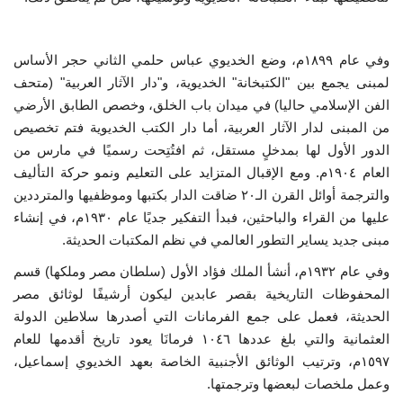
وفي عام ١٨٩٩م، وضع الخديوي عباس حلمي الثاني حجر الأساس
لمبنى يجمع بين "الكتبخانة" الخديوية، و"دار الآثار العربية" (متحف
الفن الإسلامي حاليا) في ميدان باب الخلق، وخصص الطابق الأرضي
من المبنى لدار الآثار العربية، أما دار الكتب الخديوية فتم تخصيص
الدور الأول لها بمدخلٍ مستقل، ثم افتُتِحت رسميًا في مارس من
العام ١٩٠٤م. ومع الإقبال المتزايد على التعليم ونمو حركة التأليف
والترجمة أوائل القرن الـ٢٠ ضاقت الدار بكتبها وموظفيها والمترددين
عليها من القراء والباحثين، فبدأ التفكير جديًا عام ١٩٣٠م، في إنشاء
مبنى جديد يساير التطور العالمي في نظم المكتبات الحديثة.
وفي عام ١٩٣٢م، أنشأ الملك فؤاد الأول (سلطان مصر وملكها) قسم
المحفوظات التاريخية بقصر عابدين ليكون أرشيفًا لوثائق مصر
الحديثة، فعمل على جمع الفرمانات التي أصدرها سلاطين الدولة
العثمانية والتي بلغ عددها ١٠٤٦ فرمانَا يعود تاريخ أقدمها للعام
١٥٩٧م، وترتيب الوثائق الأجنبية الخاصة بعهد الخديوي إسماعيل،
وعمل ملخصات لبعضها وترجمتها.