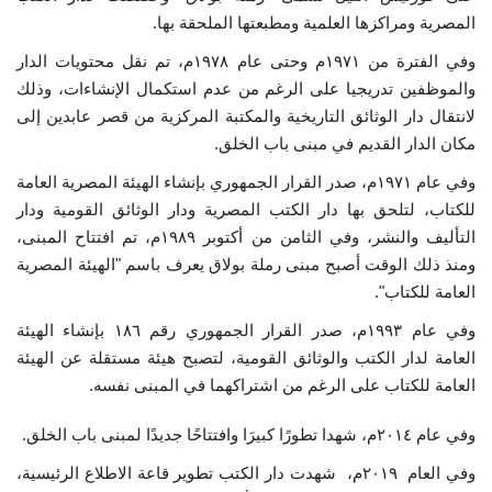
المصرية ومراكزها العلمية ومطبعتها الملحقة بها.
وفي الفترة من ١٩٧١م وحتى عام ١٩٧٨م، تم نقل محتويات الدار
والموظفين تدريجيا على الرغم من عدم استكمال الإنشاءات، وذلك
لانتقال دار الوثائق التاريخية والمكتبة المركزية من قصر عابدين إلى
مكان الدار القديم في مبنى باب الخلق.
وفي عام ١٩٧١م، صدر القرار الجمهوري بإنشاء الهيئة المصرية العامة
للكتاب، لتلحق بها دار الكتب المصرية ودار الوثائق القومية ودار
التأليف والنشر، وفي الثامن من أكتوبر ١٩٨٩م، تم افتتاح المبنى،
ومنذ ذلك الوقت أصبح مبنى رملة بولاق يعرف باسم "الهيئة المصرية
العامة للكتاب".
وفي عام ١٩٩٣م، صدر القرار الجمهوري رقم ١٨٦ بإنشاء الهيئة
العامة لدار الكتب والوثائق القومية، لتصبح هيئة مستقلة عن الهيئة
العامة للكتاب على الرغم من اشتراكهما في المبنى نفسه.
وفي عام ٢٠١٤م، شهدا تطورًا كبيرَا وافتتاحًا جديدًا لمبنى باب الخلق.
وفي العام ٢٠١٩م، شهدت دار الكتب تطوير قاعة الاطلاع الرئيسية،