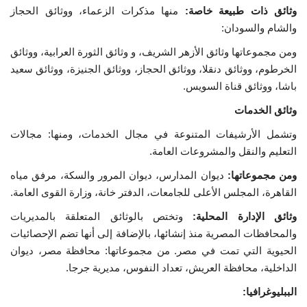
وثائق ذات طبيعة خاصة:
منها مذكرات الزعماء، ووثائق الحجاز
والشام والسودان:
ومن مجموعاتها وثائق الأزهر الشريف، و وثائق الثورة العرابية، ووثائق
الخرطوم، ووثائق دنقلا، ووثائق الحجاز، ووثائق الجنيزة، ووثائق سعيد
باشا، ووثائق قناة السويس.
وثائق الخدمات
وتشمل الأرشيفات المتنوعة في مجال الخدمات، ومنها: مجالات
التعليم والنقل والمشروعات العامة.
ومن مجموعاتها:
ديوان المدارس، ديوان المرور والسكة، مرفق مياه
القاهرة، المجلس الأعلى للجامعات، الدفتر خانة، وزارة القوى العامة.
وثائق الإدارة المحلية:
وتختص بالوثائق المتعلقة بالمديريات
والمحافظات المصرية منذ إنشائها، بالإضافة إلى أنها تضم الإحصائيات
الحيوية التي تمت في مصر. من مجموعاتها: محافظة مصر، ديوان
الداخلية، محافظة العريش، تعداد النفوس، مديرية جرجا.
الببليوغرافيا: