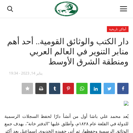
أماكن تاريخية
تسجيل الدخول
تسجيل
دار الكتب والوثائق القومية.. أحد أهم
منابر التنوير في العالم العربي
الصفحة الرئيسية
ومنطقة الشرق الأوسط
منتدى ناصر الدولي
يناير 14, 2023 - 19:34
مدرسة الطليعة الوطنية
حركة ناصر الشبابية
مصر
يُعد محمد علي باشا أول من أنشأ دارًا لحفظ السجلات الرسمية
للدولة في القلعة عام ١٨٢٨م، وأطلق عليها "الدفتر خانة"، بهدف جمع
فريق العمل
الوثائق الرسمية وحفظها، ثم أتي حفيده الخديوي إسماعيل بعد أكثر