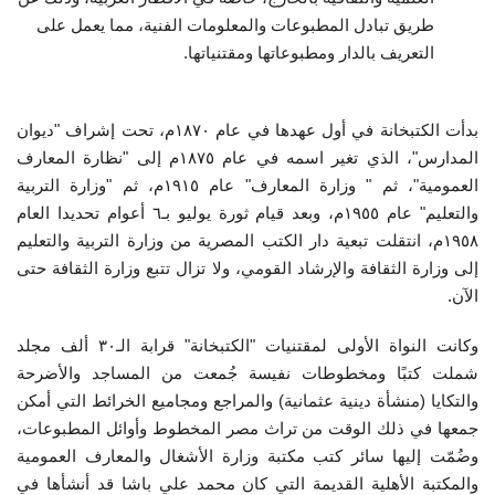
طريق تبادل المطبوعات والمعلومات الفنية، مما يعمل على
التعريف بالدار ومطبوعاتها ومقتنياتها.
بدأت الكتبخانة في أول عهدها في عام ١٨٧٠م، تحت إشراف "ديوان
المدارس"، الذي تغير اسمه في عام ١٨٧٥م إلى "نظارة المعارف
العمومية"، ثم " وزارة المعارف" عام ١٩١٥م، ثم "وزارة التربية
والتعليم" عام ١٩٥٥م، وبعد قيام ثورة يوليو بـ٦ أعوام تحديدا العام
١٩٥٨م، انتقلت تبعية دار الكتب المصرية من وزارة التربية والتعليم
إلى وزارة الثقافة والإرشاد القومي، ولا تزال تتبع وزارة الثقافة حتى
الآن.
وكانت النواة الأولى لمقتنيات "الكتبخانة" قرابة الـ٣٠ ألف مجلد
شملت كتبًا ومخطوطات نفيسة جُمعت من المساجد والأضرحة
والتكايا (منشأة دينية عثمانية) والمراجع ومجاميع الخرائط التي أمكن
جمعها في ذلك الوقت من تراث مصر المخطوط وأوائل المطبوعات،
وضُمّت إليها سائر كتب مكتبة وزارة الأشغال والمعارف العمومية
والمكتبة الأهلية القديمة التي كان محمد علي باشا قد أنشأها في