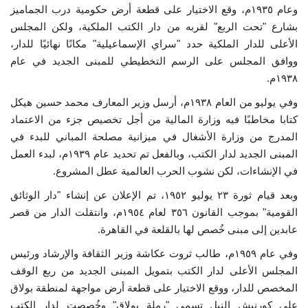
وعام ١٩٣٥م، وقع الاختيار على قطعة أرض حكومية درب الجماميز
بشارع "تحت الربع" لقربه من دار الكتب الملكية، ولكن المجلس
الأعلى للدار الملكية حدد "سراي الإسماعيلية" مكانًا نهائيًا للدار،
ووافق المجلس على الرسم التخطيطي للمبنى الجديد في عام
١٩٣٨م.
وفي يوليو من العام ١٩٣٨م، أرسل وزير المعارف محمد حسين هيكل
كتابا مخاطبًا فيه وزارة المالية من أجل تخصيص جزء من الاعتماد
المدرج من وزارة الأشغال في ميزانية مصلحة المباني للبدء في
المبنى الجديد لدار الكتب، وبالفعل تم تحديد عام ١٩٣٩م، لبدء العمل
في الإنشاءات، لكن نشوب الحرب العالمية عطل المشروع.
وبعد قيام ثورة ٢٣ يوليو ١٩٥٢، تم الإعلان عن إنشاء "دار الوثائق
القومية" بموجب القانون ٣٥٦ لعام ١٩٥٤م، وانتقلت الدار من قصر
عابدين إلى مبنى خُصص لها بالقلعة في القاهرة.
وفي عام ١٩٥٩م، طالب ثروت عكاشة وزير الثقافة والإرشاد ورئيس
المجلس الأعلى لدار الكتب بتمويل المبنى الجديد من ربع الوقف
المخصص للدار، ووقع الاختيار على قطعة أرض مواجهة لمنطقة بولاق
على كورنيش النيل تسمى "رملة بولاق" وخُصصت لدار الكتب