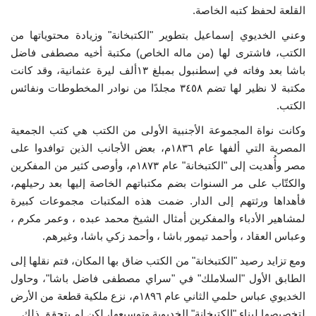
القلعة لحفظ كتبه الخاصة.
وعني الخديوي إسماعيل بتطوير "الكتبخانة" وزيادة محتوياتها من
الكتب، فاشترى لها (من ماله الخاص) مكتبة أخيه مصطفى فاضل
باشا بعد وفاته في إسطنبول بمبلغ ١٣ألف ليرة عثمانية، وقد كانت
مكتبة لا نظير لها تضم ٣٤٥٨ مجلدًا من نوادر المخطوطات ونفائس
الكتب.
وكانت نواة المجموعة الأجنبية الأولى من الكتب هي كتب الجمعية
المصرية التي ألفها عام ١٨٣٦م، بعض الأجانب الذين توافدوا على
مصر وأُهديت إلى "الكتبخانة" عام ١٨٧٣م، وأوصى كثير من المفكرين
والكتّاب على مر السنوات بضم مكتباتهم الخاصة إليها بعد رحيلهم،
فأهداها ورثتهم إلى الدار. ضمت هذه المكتبات مجموعات كبيرة
لمشاهير الأدباء والمفكرين أمثال الشيخ محمد عبده ، وعمر مكرم ،
وعباس العقاد ، وأحمد تيمور باشا ، وأحمد زكي باشا، وغيرهم.
ومع تزايد رصيد "الكتبخانة" من الكتب ضاق بها المكان، فتم نقلها إلى
الطابق الأول "السلاملك" في "سراي مصطفى فاضل باشا"، وحاول
الخديوي عباس حلمي الثاني عام ١٨٩٦م، نزع ملكية قطعة من الأرض
لتخصيصها لبناء "الكتبخانة" الخديوية وتوسيعها، لكن لم يتحقق ذلك.