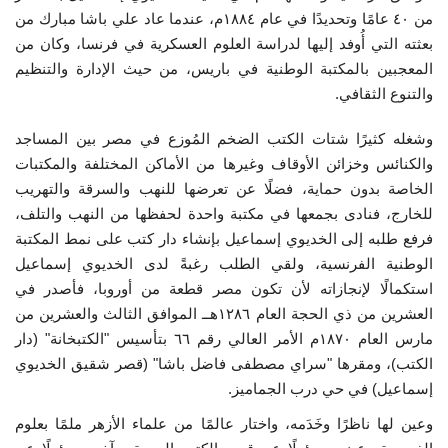
من ٤٠ عامًا وتحديدًا في عام ١٨٨٤م، عندما عاد علي باشا مبارك من
إرث جمال عبدالناصر
بعثته التي أُوفد إليها لدراسة العلوم العسكرية في فرنسا، وكان من
المعجبين بالمكتبة الوطنية في باريس، من حيث الإدارة والتنظيم
أخبار
والتنوع الثقافي.
شروط وأحكام منحة ناصر للقيادة الدولية
وشغله كثيرًا شتات الكتب الضخم المُوزع في مصر بين المساجد
والكنائس وخزائن الأوقاف وغيرها من الأماكن المختلفة والمكتبات
منحة ناصر للقيادة الدولية
الخاصة بدون حماية، فضلًا عن تعرضها للنهب والسرقة والتهريب
للخارج، فنادى بجمعها في مكتبة واحدة لحفظها من النهب والتلف،
مرجعياتنا
فرفع طلبه إلى الخديوي إسماعيل بإنشاء دار كتب على نمط المكتبة
الوطنية الفرنسية، ولقي الطلب رغبةً لدى الخديوي إسماعيل
استكمالًا لإنجازاته لأن تكون مصر قطعة من أوروبا، فأصدر في
المواطن العالمي
العشرين من ذي الحجة العام ١٢٨٦هــ الموافق الثالث والعشرين من
مارس العام ١٨٧٠م الأمر العالي رقم ٦٦ بتأسيس "الكتبخانة" (دار
الرواد
الكتب)، ومقرها "سراي مصطفى فاضل باشا" (قصر شقيق الخديوي
إسماعيل) في حي درب الجماميز.
فرص
وعين لها ناظرًا وخَدَمه، واختار عالمًا من علماء الأزهر ملمًا بعلوم
وثائق