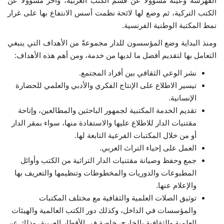
الفهرسة وعينه مسؤولًا عن قسم الكتب العربية، وآخر مسؤولًا عن
الكتب التركية، ثم وضع لها لائحة نظمت أسس الانتفاع بها على غرار
الفيديوهات
نمط المكتبة الوطنية الفرنسية.
ومنذ البداية وضع المؤسسون للدار مجموعةً من الأهداف التي ينبغي
الرعاة
التعامل بها لتقديم أفضل ما لديها من خدمة، ومن أهم هذه الأهداف:
نشر الوعي الثقافي بين أفراد المجتمع.
الشركاء
تيسير الاطلاع على الإنتاج الفكري والأدبي والعلمي للحضارة
الإنسانية.
Gallery
تقديم الخدمة المكتبية لجمهور الباحثين والمطالعين، وإتاحة
مقتنيات الدار للاطلاع عليها والاستفادة منها، سواء بمقر الدار
لغة
أو من خلال المكتبات الفرعية التابعة لها.
español
Swahili
English
العمل على إحياء التراث العربي.
جمع وحفظ وصيانة مقتنيات الدار التراثية من الكتب وأوائل
Arabic
French
المطبوعات والدوريات والمخطوطات وتنظيمها والتعريف بها
والإعلام عنها.
توثيق الصلات العلمية والثقافية مع مختلف المكتبات
والمؤسسات في الداخل، وكذلك دور الكتب العالمية والهيئات
العلمية والثقافية بالخارج، خاصة في الأقطار العربية، وذلك عن