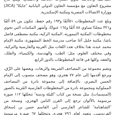
مشروع التعاون مع مؤسسة التعاون الدولي اليابانية "جايكا" (JICA)
ووزارة الاتصالات المصرية ومكتبة الإسكندرية.
وبلغ عدد المخطوطات ٥١ألفًا و١٩٣ رقم حفظ، تتكون من ٥٩ ألفًا
و٣٢١ مجلدًا تساوي ٨٨ ألفًا و١٦٤ عنوانًا، وأشهر المكتبات التي تحوي
مخطوطات: المكتبة التيمورية، المكتبة الزكية، مكتبة مصطفى فاضل
باشا، مكتبة خليل آغا صاحب مدرسة الخط المشهورة، مكتبة الإمام
محمد عبده، هذا بخلاف تعدد اللغات مثل العربية والفارسية والتركية،
وفي مختلف العلوم، مثل: الطب، والهندسة، والكيمياء، والفلك،
والفقه، وكلها في قاعة المخطوطات بالدور الرابع.
وتضم مجموعة من المصاحف الشريفة والربعات، وبعضها على الرِّق،
ويرجع أقدمها إلى عام ٧٧ هجري، وهو مصحف منسوب إلى الإمام
الحسن البصري، بالإضافة إلى مجموعة نادرة من المصاحف
المملوكية ومجموعة نادرة من المخطوطات الفارسية المُزينة بالصور
(المنمنمات)، مثل نسخة من كتاب "كليلة ودمنة" تتخللها ١١٢ صورة
مرسومة بالألوان ترجع إلى القرن الثامن الهجري، ونسخة من
"الشاهنامة" للشاعر الفارسي أبي القاسم حسن بن إسحاق
الفردوسي، وتعود لعام ٧٩٦ هجري وتتخللها ٦٧ صورة مرسومة