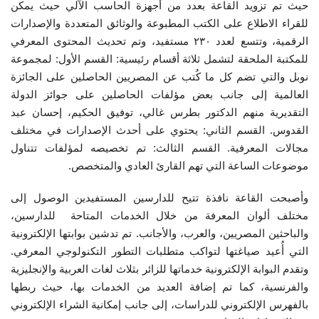
حيث تم تزويد القاعة بعدد من أجهزة الحاسب الآلي حيث يمكن
للقراء الاطلاع على الكتب المطبوعة والوثائق المتعددة والإصدارات
الرقمية، وتتسع لعدد ٢٣٠ مستفيد، وتم تحديث المحتوى المعرفي
للمكتبة الملحقة لتشمل ثلاثة أقسام رئيسية: القسم الأول: لمجموعة
نوبل والتي تضم كل ما كُتب عن المصريين الحاصلين على الجائزة
العالمية إلى جانب بعض مؤلفات الحاصلين على جوائز الدولة
التقديرية منهم الدكتور بطرس غالي، توفيق الحكيم، إحسان عبد
القدوس. القسم الثاني: يحتوي على أحدث الإصدارات في مختلف
مجالات المعرفية. القسم الثالث: تم تخصيصه لمؤلفات تتناول
موضوعات الساعة التي تهم القارئ العادي والمتخصص.
وأصبحت القاعة نافذة تتيح للدارسين المستفيدين الوصول إلى
مختلف ألوان المعرفة من خلال الخدمات المتاحة للدارسين،
والباحثين المصريين، والعرب، والأجانب. تم تدشين بوابتها الإلكترونية
التي أُعيد صياغتها لتواكب متطلبات التطور التكنولوجي المعرفي.
وتقدم البوابة الإلكترونية خدماتها للزائر بثلاث لغات العربية والإنجليزية
والفرنسية، كما تم إضافة العديد من الخدمات بها، حيث ربطها
بالفهرس الإلكتروني للدراسات، إلى جانب إمكانية الشراء الإلكتروني