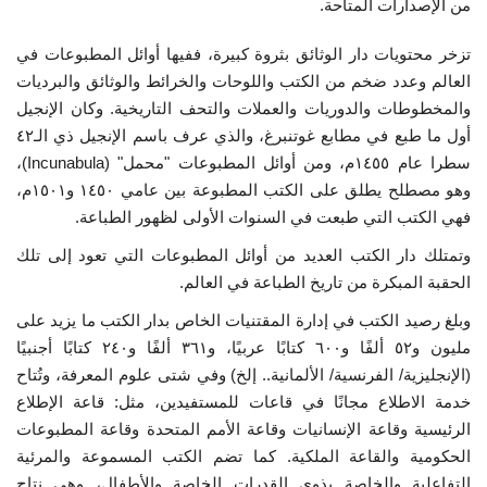
من الإصدارات المتاحة.
تزخر محتويات دار الوثائق بثروة كبيرة، ففيها أوائل المطبوعات في
العالم وعدد ضخم من الكتب واللوحات والخرائط والوثائق والبرديات
والمخطوطات والدوريات والعملات والتحف التاريخية. وكان الإنجيل
أول ما طبع في مطابع غوتنبرغ، والذي عرف باسم الإنجيل ذي الـ٤٢
سطرا عام ١٤٥٥م، ومن أوائل المطبوعات "محمل" (Incunabula)،
وهو مصطلح يطلق على الكتب المطبوعة بين عامي ١٤٥٠ و١٥٠١م،
فهي الكتب التي طبعت في السنوات الأولى لظهور الطباعة.
وتمتلك دار الكتب العديد من أوائل المطبوعات التي تعود إلى تلك
الحقبة المبكرة من تاريخ الطباعة في العالم.
وبلغ رصيد الكتب في إدارة المقتنيات الخاص بدار الكتب ما يزيد على
مليون و٥٢ ألفًا و٦٠٠ كتابًا عربيًا، و٣٦١ ألفًا و٢٤٠ كتابًا أجنبيًا
(الإنجليزية/ الفرنسية/ الألمانية.. إلخ) وفي شتى علوم المعرفة، وتُتاح
خدمة الاطلاع مجانًا في قاعات للمستفيدين، مثل: قاعة الإطلاع
الرئيسية وقاعة الإنسانيات وقاعة الأمم المتحدة وقاعة المطبوعات
الحكومية والقاعة الملكية. كما تضم الكتب المسموعة والمرئية
التفاعلية والخاصة بذوي القدرات الخاصة والأطفال، وهي نتاج