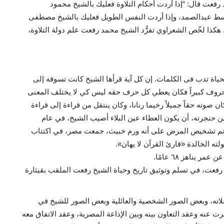
عت قال: “إذا أردت أحكام التلاوة فعليك بالشيخ محمود
اسط عبدالصمد، وإذا أردت النفس الطويل فعليك بالشيخ مصطفى
 هكذا لخّص الشعراوي تفرُّد الشيخ محمد رفعت علم دولة التلاوة،
ياة تدب فى الكلمات. إن كل آية قرأها الشيخ كانت تسوقه إلى
الحروف كبيراً فكان يعطي كل حرف حقه ليس كي لا يختلف المعنى
وته حقاً جميلاً رخيما رنانا، وكان ينتقل من قراءة إلى قراءة
من حنجرته، أن يكون العطاء عين البلاء أصيب الشيخ، في عام
ولما تم تشخيص المرض على أنه ورم خبيث، جمعت مصر، في اكتتاب
رفعت، في تسلم وتوثيق تاريخ وحياة الشيخ رفعت الملقب بقيثارة
لاته، وبعض الصور الشخصية والعائلية وبعض الصور للشيخ في
عنه وعقد التعاون بينه وبين الإذاعة المصرية، وعقد الاتفاق معه