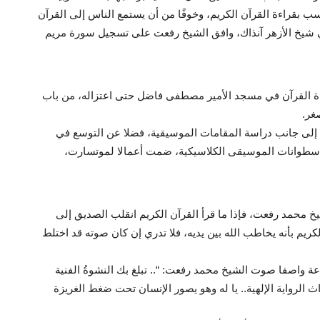
ب بقراءة القرآن الكريم، وخوفًا من أن يستمع الناس إلى القرآن
غي شيخ الأزهر آنذاك، وافق الشيخ رفعت على تسجيل سورة مريم
ءة القرآن في مسجد الأمير مصطفى فاضل حتى اعتزاله، من باب
غر.
، إلى جانب دراسة المقامات الموسيقية، فضلا عن التوسع في
 أسطوانات الموسيقى الكلاسيكية، ضمت أعمالا لموتسارت،
خ محمد رفعت، فإذا ما قرأ القرآن الكريم انقلب الصديق إلى
ريم بأنه يخاطب الله بين يديه، فلا تدري إن كان صوته قد اختلط
عة واصفا صوت الشيخ محمد رفعت: “.. تبلغ بك النشوةُ الفنية
ث الرواية الإلهية.. يا له وهو يصور الإنسان تحت ضغط الغريزة