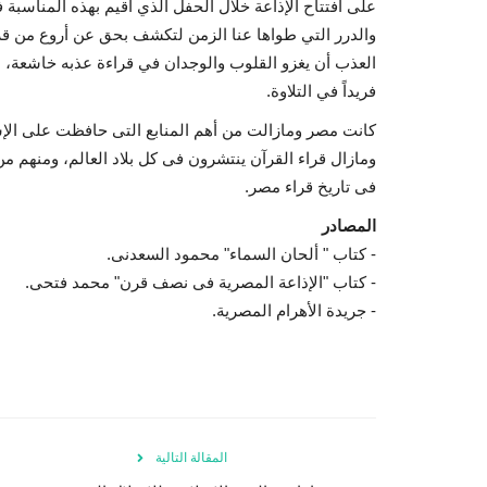
على افتتاح الإذاعة خلال الحفل الذي أقيم بهذه المناسبة 
والدرر التي طواها عنا الزمن لتكشف بحق عن أروع من قر
العذب أن يغزو القلوب والوجدان في قراءة عذبه خاشعة، صو
فريداً في التلاوة.
كانت مصر ومازالت من أهم المنابع التى حافظت على الإس
ومازال قراء القرآن ينتشرون فى كل بلاد العالم، ومنهم م
فى تاريخ قراء مصر.
المصادر
- كتاب " ألحان السماء" محمود السعدنى.
- كتاب "الإذاعة المصرية فى نصف قرن" محمد فتحى.
- جريدة الأهرام المصرية.
المقالة التالية