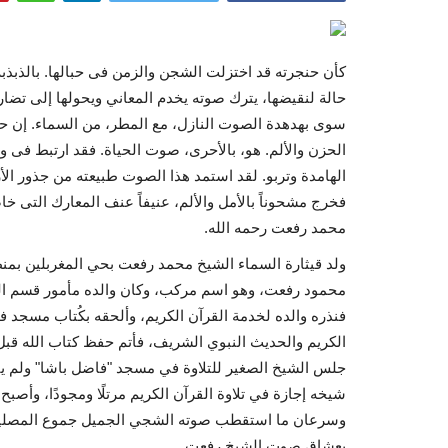
كأن حنجرته قد اختزلت الشجن والزمن فى حبالها. بالذبذبة
حالة لنقيضها، يترك صوته يخدم المعاني ويحولها إلى تضار
سوى بهدهدة الصوت النازل، مع المطر، من السماء. إن حي
الحزن والألم. هو، بالأحرى، صوت الحياة. فقد ارتبط فى وج
الهامدة وتربو. لقد استمد هذا الصوت طبيعته من جذور الأر
فخرج مشحوناً بالأمل والألم، عنيفاً عنف المعارك التى خ
محمد رفعت رحمه الله.
محمود رفعت، وهو اسم مركب، وكان والده مأمور قسم ال
فنذره والده لخدمة القرآن الكريم، وألحقه بكُتاب مسجد 
الكريم والحديث النبوي الشريف، فأتم حفظ كتاب الله قب
جلس الشيخ الصغير للتلاوة في مسجد "فاضل باشا" ولم ي
شيخه إجازة في تلاوة القرآن الكريم مرتلًا ومجودًا، وأصب
وسرعان ما استقطب صوته الشجي الجميل جموع المصلي
بعشاق صوت الشيخ رفعت.