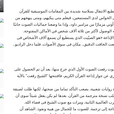
ماي
يع الانتقال بسلاسة شديدة بين المقامات الموسيقية للقرآن
ل الحواس لدى المستمعين، فيعلم متى يبكيهم، ومتى يبهجهم من
تي مزمارًا من مزامير داود، وإذا ما وضعنا جماليات الصوت جانبًا
ه الوصول لأكثر من ثلاثة آلاف شخص في الأماكن المفتوحة.
الإذاعة «هو الصيّيت الذي يستطيع أن يسمع آلاف الأشخاص فى
ت الخافت الدقيق.. مكان فى سوق الأصوات. فلما دخل الراديو..
ذاعة المصرية الرسمية سنة ١٩٣٤م، كان صوت رفعت الصوت الأول الذي خرج منها، بعد أن تم الحصول على
عن جواز إذاعة القرآن الكريم، فافتتحها "الشيخ رفعت" بالآية
وايات شعبية، يصعب التأكد تماما من صحتها، لكنها ظلت لصيقة
وطلب نسخة مترجمة من القرآن. بعدها لم يكن يفعل شيئاً سوى أن
حرب العالمية الثانية، ومرات مع صوت الشيخ فى فضاء الله.
جة إلى ترجمة. للصوت ما للجمال من هيبة ونفوذ. الشاهد أن