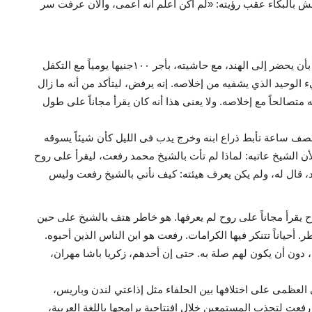
هش بالبكاء عقب رؤيته: «لم أكن أعلم أنه أعمى، والآن عرفت سر
كما يروى أنه رفض طلباً للمهراجا الهندي عثمان حيدر آباد بأن يحضر إلى الهند، مع حاشيته، بأجر ١٠٠جنيها يومياً مع التكفل
 الوحيد الذي يشفيه من إخلاصه. إنه يرفض، ليتأكد من أنه ما زال
له متصالحاً مع إخلاصه. ولا يعنى هذا أنه كان يقرأ مجاناً على طول
نصف ساعة تأبط ذراع ابنه وخرج يدب فى الليل كأن شيئاً يسوقه
لأن الشيخ عاتبه: لماذا لم تأت بالشيخ محمد رفعت، ليقرأ على روح
ليد، قال له، ولم يكن يعرف هيئته: كيف نأتي بالشيخ رفعت وليس
ح يقرأ مجاناً على روح لم يعرفها. هو خاطر هتف بالشيخ على حين
ر. أحياناً تتنكر فيها الكرامات. رفعت هو ابن الناس الذين أحبوه.
، دون أن يكون لهم صلة به. حتى إن أحدهم، زكريا باشا مهران،
العظمى على اختلافها بين الحلفاء مثل إذاعتي لندن وباريس،
فعت لتجذب المستمعين خلال افتتاحية برامجها باللغة العربية،