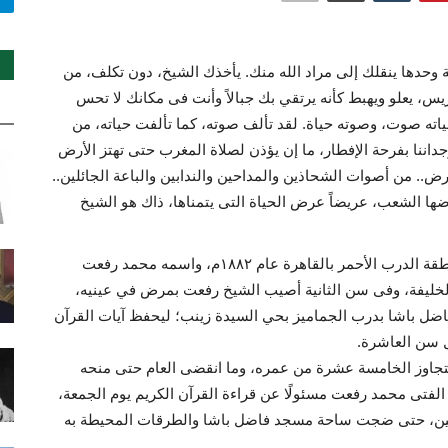
 وحدها ينقلك إلى مراد الله منك. يأخذك الشيخ، دون تكلف، من
يس، يعلو ويهبط كأنه يرتقي بك جبالاً وأنت فى مكانك لا تحس
اته صوت، وصوته حياة. لقد تألف صوته، كما تألفت حياته، من
داننا بفرحة الإفطار، ما إن يؤذن لصلاة المغرب حتى تهتز الأرض
ض.. من أصوات الشحاذين والمداحين والندابين والباعة الجائلين..
اضها الشعب، عريضاً عرض الحياة التى يتمناها، ذاك هو الشيخ
ولد قيثارة السماء الشيخ محمد رفعت بحي المغربلين بمنطقة الدرب الأحمر بالقاهرة عام ١٨٨٢م، واسمه محمد رفعت
خليفة، وفى سن الثانية أصيب الشيخ رفعت بمرض في عينيه،
فاضل باشا بدرب الجماميز بحي السيدة زينب؛ ليحفظ آيات القرآن
ل سن العاشرة.
تجاوز الخامسة عشرة من عمره، وما انقضى العام حتى منحه
ح الفتى محمد رفعت مسئولًا عن قراءة القرآن الكريم يوم الجمعة،
ن، حتى ضجت ساحة مسجد فاضل باشا والطرقات المحيطة به