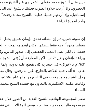
حين سُئل الشيخ محمد متولي الشعراوي عن الشيخ محمد رف
الحصري، وإذا أردت حلاوة الصوت فعليك بالشيخ عبد الب
إسماعيل، وإذا أردتهم جميعًا فعليك بالشيخ محمد رفعت”..
وأحد أعمدة الإذاعة.
إن صوته جميل، ثم إن نبضاته تخفق بإيمان عميق يجعل الح
معناها مجوداً، وهو فقط ينطقها، وكان اهتمامه بمخارج 
فقط، بل لكي يصل المعنى الحقيقي إلى صدور الناس، وكان ص
ببراعة وإتقان وبغير تكلف، لكن المفارقة أن يُؤتى الشيخ 
١٩٤٣م بـ «فواق» فى حنجرته كان يقطع عليه تلاوته، 
عام، ٥٠ ألف جنيه لعلاجه بالخارج، غير أنه رفض، وقال مقولته الخالدة «قارئ القرآن لا يهان».
رحل الشيخ محمد رفعت في التاسع من مايو عام ١٩٥٠م، عن عمر يناهز ٦٨ عامًا.
وقامت مكتبة الاسكندرية بالتعاون مع حفيدة الشيخ محمد 
السماء.
تضم المجموعة الوثائقية للشيخ العديد من الصور خلال حف
مرضه وخطابات معجبيه ومتابعيه وبعض المقالات التي نشرت 