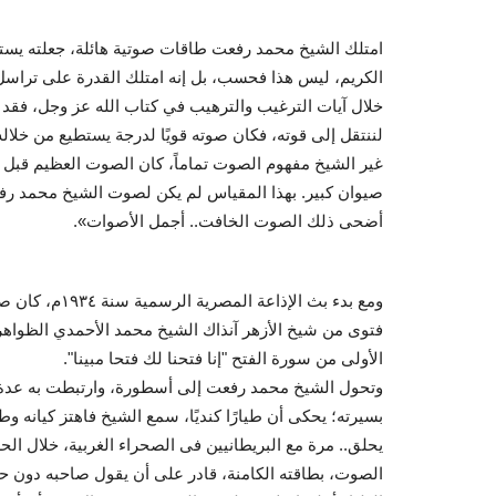
امتلك الشيخ محمد رفعت طاقات صوتية هائلة، جعلته يستط
الكريم، ليس هذا فحسب، بل إنه امتلك القدرة على تراس
خلال آيات الترغيب والترهيب في كتاب الله عز وجل، فقد أو
لننتقل إلى قوته، فكان صوته قويًا لدرجة يستطيع من خلال
غير الشيخ مفهوم الصوت تماماً، كان الصوت العظيم قبل 
صيوان كبير. بهذا المقياس لم يكن لصوت الشيخ محمد رفع
أضحى ذلك الصوت الخافت.. أجمل الأصوات».
ومع بدء بث الإ
فتوى من شيخ الأزهر آنذاك الشيخ محمد الأحمدي الظواهري 
الأولى من سورة الفتح "إنا فتحنا لك فتحا مبينا".
وتحول الشيخ محمد رفعت إلى أسطورة، وارتبطت به عدة ر
بسيرته؛ يحكى أن طيارًا كنديًا، سمع الشيخ فاهتز كيانه 
يحلق.. مرة مع البريطانيين فى الصحراء الغربية، خلال ال
الصوت، بطاقته الكامنة، قادر على أن يقول صاحبه دون حا