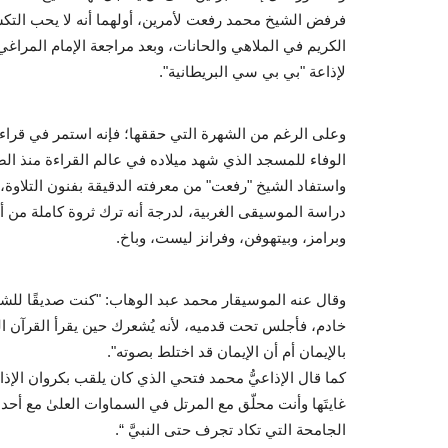
فرفض الشيخ محمد رفعت لأمرين، أولهما أنه لا يحب التكس
الكريم في الملاهي والحانات، وبعد مراجعة الإمام المرا
لإذاعة "بي بي سي البريطانية".
وعلى الرغم من الشهرة التي حققها؛ فإنه استمر في قرا
الوفاء للمسجد الذي شهد ميلاده في عالم القراءة منذ الص
واستفاد الشيخ "رفعت" من معرفته الدقيقة بفنون التلاوة
دراسة الموسيقى الغربية، لدرجة أنه ترك ثروة كاملة من
وبرامز، وبيتهوفن، وفرانز ليست، وباخ.
وقال عنه الموسيقار محمد عبد الوهاب: "كنت صديقًا للشي
خادم، فأجلس تحت قدميه، لأنه يُشعرك حين يقرأ القرآن الك
بالإيمان أم أن الإيمان قد اختلط بصوته".
كما قال الإذاعيُّ محمد فتحي الذي كان يلقب بكروان الإذا
غايتَها وأنت محلّق مع المرتل في السماوات العلىٰ مع أحدا
الجامحة التي تكاد تجرف حتى النبيَّ “.