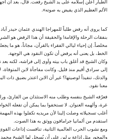
الطيار أعلن إسلامه على يد الشيخ رفعت. قال، بعد أن أج
الألم العظيم الذي يفيض به صوته».
بنفقات الرحلة والإقامة! والحقيقة أن هذا الرفض هو الشيء
مخلصاً. إن إحياء ليالي الفقراء بالقرآن، مجاناً، هو ما يجع
الخط، بل يعنى أنه يرفض أن تكون النقود هي الوجهة.
وكان الشيخ قد أغلق باب بيته وآوى إلى فراشه، لكنه بعد 
إلى سرادق أقيم منذ قليل. وكانت مفاجأة لابن المتوفاة، 
والدتك، تنفيذاً لوصيتها؟ غير أن الابن اعتذر بضيق ذات ا
معنا نقود.
فعرّفه الشيخ بنفسه وطلب منه الاستئذان من القارئ، ورا
غرة، وألهمه العنوان. لا تستخفوا بما يمكن أن تفعله الخواط
أغلب تسجيلاته وصلت إلينا لأن مريديه تكفلوا بهذه المهمة
استقدم من ألمانيا جرامافون ووثق به هذا الصوت.
ومع نشوب الحرب العالمية الثانية، تنافست إذاعات القوى 
والمحور مثل إذاعة برلين على أن يُسجل لها الشيخ محمد ر