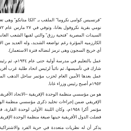
السيدات المصرية "فتحية رزق" والتي لقبها الشعب الغا
أي خريج السجون وهى ترمز لنضاله فترة الاستعمار).
عمل بالتعليم في
شارك في تأسيسها، ثم نائباً لرئيس اتحاد طلبة غرب أفري
عمل بعدها الأمين العام لحزب مؤتمر ساحل الدهب المت
١٩٥٢م أصبح رئيس وزراء غانا.
الإفريقي ضمن إجراءات تخليد ذكرى مؤسسي منظمة الوحدة ا
فضلت الدول الأفريقية حينها صيغة منظمة الوحدة الإفريقي
يذكر أن له نظريات متعددة في حرية الفرد والاشتراكي