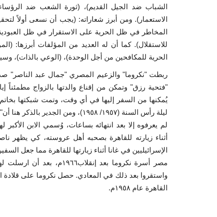
الشباب ضد الجيل القديم)، (ثورة الشعب ضد الرؤساء ا
الاستعمار). ومن أبرز شعاراته: (يجب أن نسعى أولاً ل
المخاطر في ظل الحرية على الاستقرار في ظل العبودية) 
للاستقلال). كما أن له العديد من المؤلفات أبرزها: (المو
الحرية للمكافحين من أجل الوحدة)، (الوعي بالذات)، وسيرة 
ربطت "نكروما" والزعيم المصري "جمال عبد الناصر" صد
"فتحية رزق" وتمكن من إقناع والدتها بالزواج مطمئناً 
ليلة رأس السنة (١٩٥٧/ ١٩٥٨)، ومن ا
لم يعرفوه إلا بعد انتهائه بساعات، وُسمي الابن الأكبر ل
أثناء زيارته للقاهرة بصحبه أهل عروسته، كي يظهر ناصر
الإسرائيليين في غانا أثناء زيارتها للقاهرة مما جعل السفي
مصر أسرة نكروما بعد إنقلا
واستقروا بعد ذلك في المعادي. حصل نكروما على قلادة ال
القاهرة عام ١٩٥٨م.