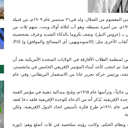
"فرنسيس كوامى نكروما" الملقب بـ "الكا متانكو" وهى تعني المعصوم من الضلال، ولد في٢١ سبتمبر عام ١٩٠٩م، من قبيلة
نومي بقرية نكروفول بغانا، وتوفي في ٢٧ مارس عام ١٩٧٢م، من أسرة بسيطة، وهو أب لثلاثة أولاد وبنت، منهم ثلاث من
ني بـ (عروس النيل). وصف نكروما بالذكاء الشديد وعرف بشخصيته
الكارزميه المؤثرة رغم تواضعه الشديد، وله العديد من الألقاب الأخرى مثل: (الاسوندويهين: أي المصالح والموافق) و( P.G:
 مدرسة أولية حتى عام ١٩٣٤م، ثم رئيس لمنظمة الطلاب الأفارقة في الولايات المتحدة الأمريكية بعد أن
قيا، ثم انتخب كأحد أمناء المؤتمر الإفريقي الخامس في مانشستر،
حد، ورئيس حركة تحرير غانا من الاستعمار البريطاني، وفي عام
هو من مؤسسي منظمة الوحدة الإفريقية –الاتحاد الأفريقي حالياً-، وترأسها عام ١٩٦٥م، ومُنح ميدالية ذهبية في مؤتمر القمة
لإفريقية. يُذكر أنه من الدعاة للوحدة الإفريقية فلقد دعا لعقد
مؤتمر أكرا ١٩٥٨م، وكان اللبنة الأولى لوحدة القارة، ففي عام ١٩٦١م طرح فكرة تأسيس اتحاد الدول الإفريقية، ولكن
ة.
م
ة ونظام الحكم، وكانت رؤيته متلخصة في ثلاث أضلع وهم: (ثورة
م