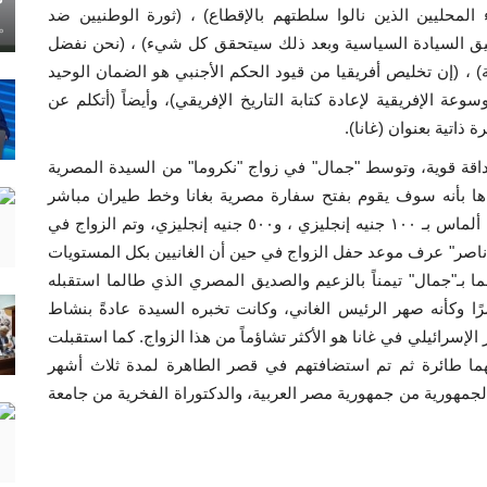
لمحليين الذين نالوا سلطتهم بالإقطاع) ، (ثورة الوطنيين ضد
ماي
تحقيق السيادة السياسية وبعد ذلك سيتحقق كل شيء) ، (نحن نفضل
، (إن تخليص أفريقيا من قيود الحكم الأجنبي هو الضمان الوحيد
سوعة الإفريقية لإعادة كتابة التاريخ الإفريقي)، وأيضاً (أتكلم عن
ذاتية بعنوان (غانا).
اقة قوية، وتوسط "جمال" في زواج "نكروما" من السيدة المصرية
إياها بأنه سوف يقوم بفتح سفارة مصرية بغانا وخط طيران مباشر
يُمكنها من السفر إليها في أي وقت، وتمت شبكتها بخاتم ألماس بـ ١٠٠ جنيه إنجليزي ، و٥٠٠ جنيه إنجليزي، وتم الزواج في
لجدير بالذكر هنا أن"ناصر" عرف موعد حفل الزواج في حين أن الغانيين بكل المستويات
هما بـ"جمال" تيمناً بالزعيم والصديق المصري الذي طالما استقبله
ًا وكأنه صهر الرئيس الغاني، وكانت تخبره السيدة عادةً بنشاط
ر الإسرائيلي في غانا هو الأكثر تشاؤماً من هذا الزواج. كما استقبلت
ب١٩٦٦م، بعد أن ارسلت لهما طائرة ثم تم استضافتهم في قصر الطاهرة لمدة ثلاث أشهر
جمهورية من جمهورية مصر العربية، والدكتوراة الفخرية من جامعة