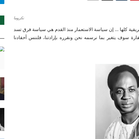
نكروما
لإفريقية كلها ... إن سياسة الاستعمار منذ القدم هي سياسة فرق تسد
قارة سوف يتغير بما نرسمه نحن ونقرره بإرادتنا، فلننس أحقادنا