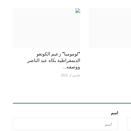
"لومومبا" زعيم الكونغو
الديمقراطية بكاه عبد الناصر
ووصفه...
مارس 2, 2022
اسم